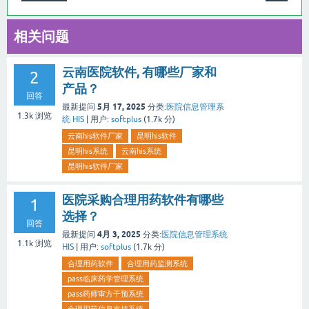
相关问题
云南医院软件, 有哪些厂家和
2
产品？
回答
5月 17, 2025
最新提问
分类:
医院信息管理系
1.3k
浏览
统 HIS
|
用户:
softplus
(
1.7k
分)
云南his软件厂家
昆明his软件
昆明his系统
云南his系统
昆明his软件厂家
医院采购合理用药软件有哪些
1
选择？
回答
4月 3, 2025
最新提问
分类:
医院信息管理系统
1.1k
浏览
HIS
|
用户:
softplus
(
1.7k
分)
合理用药软件
合理用药监测系统
pass临床药学管理系统
pass药师审方干预系统