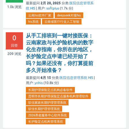
2月 20, 2025
最新提问
分类:
医院信息管理系
1.0k
浏览
统 HIS
|
用户:
softplus
(
1.7k
分)
云南his软件厂家
deepseek对接his
his系统
云南省医疗行业人工智能
从手工排班到一键对接医保：
0
云南家政与长护险机构的数字
回答
化生存指南，你所在的地区，
209
浏览
长护险定点申请已经开始了
吗？如果还没有，你打算提前
多久开始准备？
6月 15
最新提问
分类:
医院信息管理系统 HIS
|
用户:
ynhis
(
10.8k
分)
长期护理保险定点机构必备软件
昆明市长期护理保险定点服务机构管理软件
软佳家政长期护理管理系统
软佳长期护理管理系统
2026养老服务中心软件系统
长护险定点机构管理系统