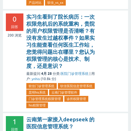
产品对比
软佳_vs_xx
实习生看到了院长病历：一次
0
权限危机后的系统重构，贵院
回答
的用户权限管理是否清晰？有
200
浏览
没有发生过越权事件？如果实
习生能查看任何医生工作站，
您觉得问题出在哪里？您认为
权限管理的核心是技术、制
度，还是意识？
4月 28
最新提问
分类:
医院门诊管理系统
|
用
户:
ynhis
(
10.8k
分)
软佳门诊管理系统
软佳医院信息管理系统
昆明his系统
云南门诊管理软件
门诊管理系统权限管理
诊所权限管理
his权限管理
云南第一家接入deepseek 的
1
医院信息管理系统？
回答