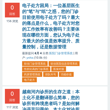
电子处方困局：一位基层医生
0
的"笔"与"纸"之惑，您的门诊
回答
目前使用电子处方了吗？最大
156
浏览
的痛点是什么，电子处方对您
的工作效率有改善吗？主要体
现在哪些方面，您认为电子处
方最大的价值是效率提升、质
量控制，还是数据管理
6月 4
最新提问
分类:
医院门诊管理系统
|
用
户:
ynhis
(
10.8k
分)
软佳门诊管理系统
软佳医院信息管理系统
性价比高的门诊系统
医保对接
药房管理系统
排队叫号
功能价值
电子处方
越南河内诊所的生存之道：本
0
土化不是翻译那么简单，您的
回答
诊所有跨境患者吗？是如何解
117
浏览
决语言问题的，本土化对诊所