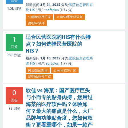
回答
3月 24, 2025
最新提问
分类:
医院信息管理系
1.5k
浏览
统 HIS
|
用户:
softplus
(
1.7k
分)
云南his软件厂家
云南his系统供应商
昆明his软件
适合民营医院的HIS有什么特
1
点？如何选择民营医院的
回答
HIS？
690
浏览
1月 10, 2025
最新提问
分类:
医院信息管理系
统 HIS
|
用户:
softplus
(
1.7k
分)
民营医院的his
云南his软件厂家
昆明his软件厂家
软佳 vs 海某：国产医疗巨头
0
与小而专的贴身肉搏，您用过
回答
海某的医疗软件吗？体验如
72
浏览
何？最大的痛点是什么，大厂
品牌与功能贴合度，您如何权
衡？更看重哪个，如果一款产