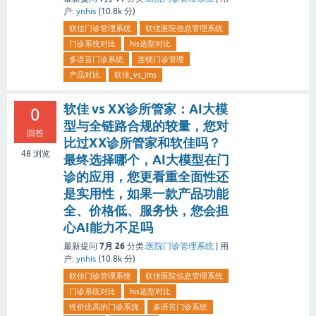
户:
ynhis
(
10.8k
分)
软佳门诊管理系统
软佳医院信息管理系统
门诊系统对比
his选型对比
多语言门诊系统
连锁门诊管理
产品对比
软佳_vs_ims
软佳 vs XX诊所管家：AI大模
0
型与全链路合规的较量，您对
回答
比过XX诊所管家和软佳吗？
48
浏览
最终选择哪个，AI大模型在门
诊的应用，您更看重全面性还
是实用性，如果一款产品功能
全、价格低、服务快，您会担
心AI能力不足吗
7月 26
最新提问
分类:
医院门诊管理系统
|
用
户:
ynhis
(
10.8k
分)
软佳门诊管理系统
软佳医院信息管理系统
门诊系统对比
his选型对比
性价比高的门诊系统
多语言门诊系统