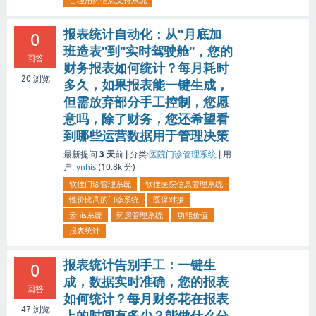
合理用药信息支持系统
报表统计自动化：从"月底加
0
班造表"到"实时驾驶舱"，您的
回答
财务报表如何统计？每月耗时
20
浏览
多久，如果报表能一键生成，
但需放弃部分手工控制，您愿
意吗，除了财务，您还希望看
到哪些运营数据用于管理决策
3 天
最新提问
前 |
分类:
医院门诊管理系统
|
用
户:
ynhis
(
10.8k
分)
软佳门诊管理系统
软佳医院信息管理系统
性价比高的门诊系统
医保对接
云his系统
药房管理系统
功能价值
报表统计
报表统计告别手工：一键生
0
成，数据实时准确，您的报表
回答
如何统计？每月财务花在报表
47
浏览
上的时间有多少？能做什么分