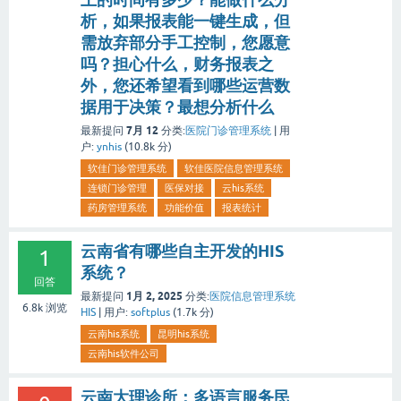
析，如果报表能一键生成，但
需放弃部分手工控制，您愿意
吗？担心什么，财务报表之
外，您还希望看到哪些运营数
据用于决策？最想分析什么
7月 12
最新提问
分类:
医院门诊管理系统
|
用
户:
ynhis
(
10.8k
分)
软佳门诊管理系统
软佳医院信息管理系统
连锁门诊管理
医保对接
云his系统
药房管理系统
功能价值
报表统计
云南省有哪些自主开发的HIS
1
系统？
回答
1月 2, 2025
最新提问
分类:
医院信息管理系统
6.8k
浏览
HIS
|
用户:
softplus
(
1.7k
分)
云南his系统
昆明his系统
云南his软件公司
云南大理诊所：多语言服务民