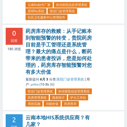
云南his软件厂家
软佳医院信息管理系统
昆明his系统
软佳门诊管理系统
社区卫生服务中心管理软件
药房库存的救赎：从手记账本
0
到智能预警的转变，贵院药房
回答
目前是手工管理还是系统管
180
浏览
理？最大的痛点是什么，断药
带来的患者投诉，您是如何处
理的，药房库存智能预警对您
有多大价值
6月 3
最新提问
分类:
医院门诊管理系统
|
用
户:
ynhis
(
10.8k
分)
软佳门诊管理系统
软佳医院信息管理系统
药房管理系统
报表统计
护士工作站
系统实施
功能价值
药房库存
云南本地HIS系统供应商？有
2
几家？