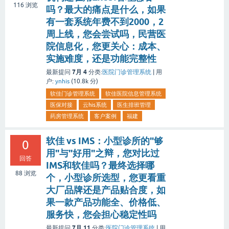
116
浏览
吗？最大的痛点是什么，如果
有一套系统年费不到2000，2
周上线，您会尝试吗，民营医
院信息化，您更关心：成本、
实施难度，还是功能完整性
7月 4
最新提问
分类:
医院门诊管理系统
|
用
户:
ynhis
(
10.8k
分)
软佳门诊管理系统
软佳医院信息管理系统
医保对接
云his系统
医生排班管理
药房管理系统
客户案例
福建
软佳 vs IMS：小型诊所的"够
0
用"与"好用"之辩，您对比过
回答
IMS和软佳吗？最终选择哪
88
浏览
个，小型诊所选型，您更看重
大厂品牌还是产品贴合度，如
果一款产品功能全、价格低、
服务快，您会担心稳定性吗
7月 11
最新提问
分类:
医院门诊管理系统
|
用