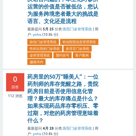
运营的价值是否被低估，您认
为服务跨境患者最大的挑战是
语言、文化还是流程
5月 25
最新提问
分类:
医院门诊管理系统
|
用
户:
ynhis
(
10.8k
分)
软佳门诊管理系统
软佳医院信息管理系统
性价比高的门诊系统
多语言门诊系统
诊所管理系统
预约挂号
客户案例
越南河内
药房里的50万“睡美人”：一位
0
药剂师的库存觉醒之路，贵院
回答
药房目前是否使用信息化管
112
浏览
理？最大的库存痛点是什么？
如果实现药品库存零积压、零
过期，对您的药房管理意味着
什么？
4月 28
最新提问
分类:
医院门诊管理系统
|
用
户:
ynhis
(
10.8k
分)