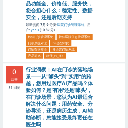
品功能全、价格低、服务快，
您会担心什么：稳定性、数据
安全，还是后期支持
7月 9
最新提问
分类:
医院门诊管理系统
|
用
户:
ynhis
(
10.8k
分)
软佳门诊管理系统
软佳医院信息管理系统
门诊系统对比
his选型对比
门诊数据安全
多语言门诊系统
产品对比
软佳_vs_海x
行业洞察：AI在门诊的落地场
0
景——从"噱头"到"实用"的跨
回答
越，您用过医疗AI产品吗？体
81
浏览
验如何？是'有用'还是'噱头'，
在门诊场景，您认为AI最适合
解决什么问题：用药安全、分
诊导流，还是病历生成，AI辅
助诊断，您能接受最终责任在
医生吗