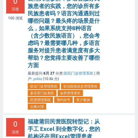
0
族患者的实践，您的诊所有多
回答
民族患者吗？语言沟通遇到过
100
浏览
哪些问题？最头疼的场景是什
么，如果系统支持8种语言
（含少数民族语言），您会考
虑吗？最需要哪几种，多语言
服务对提升患者满意度有多大
帮助？您觉得主要改善了哪些
方面
6月 27
最新提问
分类:
医院门诊管理系统
|
用
户:
ynhis
(
10.8k
分)
软佳门诊管理系统
软佳医院信息管理系统
多语言门诊系统
诊所管理系统
药房管理系统
预约挂号
客户案例
云南大理
福建莆田民营医院转型记：从
0
手工 Excel 到全数字化，您的
回答
机构还在用Excel管理患者