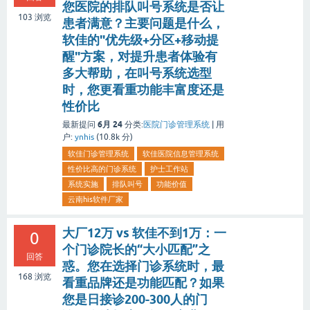
您医院的排队叫号系统是否让
103
浏览
患者满意？主要问题是什么，
软佳的"优先级+分区+移动提
醒"方案，对提升患者体验有
多大帮助，在叫号系统选型
时，您更看重功能丰富度还是
性价比
6月 24
最新提问
分类:
医院门诊管理系统
|
用
户:
ynhis
(
10.8k
分)
软佳门诊管理系统
软佳医院信息管理系统
性价比高的门诊系统
护士工作站
系统实施
排队叫号
功能价值
云南his软件厂家
大厂12万 vs 软佳不到1万：一
0
个门诊院长的“大小匹配”之
回答
惑。您在选择门诊系统时，最
168
浏览
看重品牌还是功能匹配？如果
您是日接诊200-300人的门