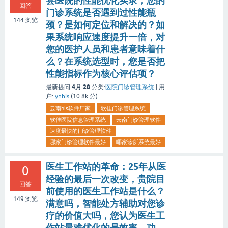
县医院的性能优化实录，您的
回答
门诊系统是否遇到过性能瓶
144
浏览
颈？是如何定位和解决的？如
果系统响应速度提升一倍，对
您的医护人员和患者意味着什
么？在系统选型时，您是否把
性能指标作为核心评估项？
4月 28
最新提问
分类:
医院门诊管理系统
|
用
户:
ynhis
(
10.8k
分)
云南his软件厂家
软佳门诊管理系统
软佳医院信息管理系统
云南门诊管理软件
速度最快的门诊管理软件
哪家门诊管理软件最好
哪家诊所系统最好
医生工作站的革命：25年从医
0
经验的最后一次改变，贵院目
回答
前使用的医生工作站是什么？
149
浏览
满意吗，智能处方辅助对您诊
疗的价值大吗，您认为医生工
作站最难优化的是效率、功