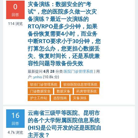
灾备演练：数据安全的"考
0
试"，您的医院多久做一次灾
回答
备演练？最近一次演练的
114
浏览
RTO/RPO是多少分钟，如果
备份恢复需要4小时，而业务
中断RTO要求小于30分钟，您
打算怎么办，您更担心数据丢
失、恢复时间长，还是系统兼
容性问题导致备份失效
6月 28
最新提问
分类:
医院门诊管理系统
|
用
户:
ynhis
(
10.8k
分)
软佳门诊管理系统
软佳医院信息管理系统
门诊数据安全
数据灾备
药房管理系统
护士工作站
选型指南
灾备演练
云南省三级甲等医院、昆明市
16
的各个大学附属医院信息系统
回答
(HIS)是公司开发的还是医院自
4.7k
浏览
主开发？