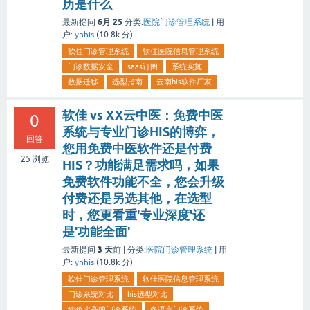
历是什么
6月 25
最新提问
分类:
医院门诊管理系统
|
用
户:
ynhis
(
10.8k
分)
软佳门诊管理系统
软佳医院信息管理系统
门诊数据安全
saas订阅
系统实施
数据迁移
选型指南
云南his软件厂家
软佳 vs XX云中医：免费中医
0
系统与专业门诊HIS的博弈，
回答
您用免费中医软件还是付费
25
浏览
HIS？功能满足需求吗，如果
免费软件功能不全，您会升级
付费还是另选其他，在选型
时，您更看重'专业深度'还
是'功能全面'
3 天
最新提问
前 |
分类:
医院门诊管理系统
|
用
户:
ynhis
(
10.8k
分)
软佳门诊管理系统
软佳医院信息管理系统
门诊系统对比
his选型对比
性价比高的门诊系统
多语言门诊系统