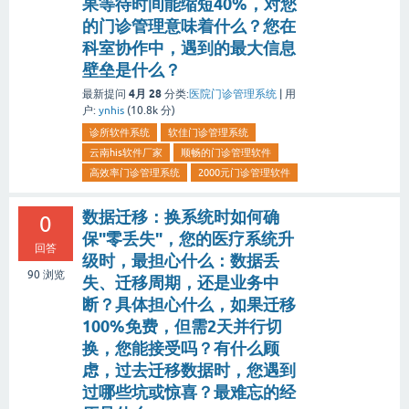
果等待时间能缩短40%，对您
的门诊管理意味着什么？您在
科室协作中，遇到的最大信息
壁垒是什么？
4月 28
最新提问
分类:
医院门诊管理系统
|
用
户:
ynhis
(
10.8k
分)
诊所软件系统
软佳门诊管理系统
云南his软件厂家
顺畅的门诊管理软件
高效率门诊管理系统
2000元门诊管理软件
数据迁移：换系统时如何确
0
保"零丢失"，您的医疗系统升
回答
级时，最担心什么：数据丢
90
浏览
失、迁移周期，还是业务中
断？具体担心什么，如果迁移
100%免费，但需2天并行切
换，您能接受吗？有什么顾
虑，过去迁移数据时，您遇到
过哪些坑或惊喜？最难忘的经