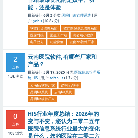
能，还是体验
6月 2
最新提问
分类:
医院门诊管理系统
|
用
户:
ynhis
(
10.8k
分)
软佳门诊管理系统
软佳医院信息管理系统
医保对接
医生工作站
患者端小程序
电子处方
功能价值
云南his软件厂家
云南医院软件, 有哪些厂家和
2
产品？
回答
5月 17, 2025
最新提问
分类:
医院信息管理系
1.3k
浏览
统 HIS
|
用户:
softplus
(
1.7k
分)
云南his软件厂家
昆明his软件
昆明his系统
云南his系统
昆明his软件厂家
HIS行业年度总结：2026年的
0
变与不变，您认为二零二五年
回答
医院信息系统行业最大的变化
108
浏览
是什么，您的医院在二零二六