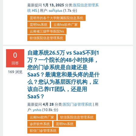
1月 13, 2025
最新提问
分类:
医院信息管理系
统 HIS
|
用户:
softplus
(
1.7k
分)
昆明市的各个大学附属医院信息系统
昆明his系统
云南his软件厂家
云南省三级甲等医院his
软佳医院信息管理系统
自建系统26.5万 vs SaaS不到1
0
万？一个院长的48小时抉择，
回答
您的门诊系统是自建还是
169
浏览
SaaS？最满意和最头疼的是什
么？您认为基层医疗机构，应
该自己养IT团队，还是用
SaaS？
4月 28
最新提问
分类:
医院门诊管理系统
|
用
户:
ynhis
(
10.8k
分)
云南his软件厂家
软佳医院信息管理系统
诊所软件系统
昆明his系统
软佳门诊管理系统