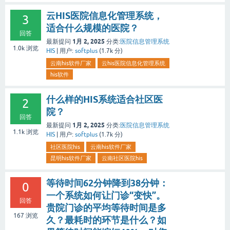
云HIS医院信息化管理系统，
3
适合什么规模的医院？
回答
1月 2, 2025
最新提问
分类:
医院信息管理系统
1.0k
浏览
HIS
|
用户:
softplus
(
1.7k
分)
云南his软件厂家
云his医院信息化管理系统
his软件
什么样的HIS系统适合社区医
2
院？
回答
1月 2, 2025
最新提问
分类:
医院信息管理系统
1.1k
浏览
HIS
|
用户:
softplus
(
1.7k
分)
社区医院his
云南his软件厂家
昆明his软件厂家
云南社区医院his
等待时间62分钟降到38分钟：
0
一个系统如何让门诊“变快”。
回答
贵院门诊的平均等待时间是多
167
浏览
久？最耗时的环节是什么？如