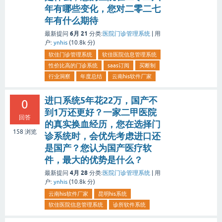
年有哪些变化，您对二零二七
年有什么期待
6月 21
最新提问
分类:
医院门诊管理系统
|
用
户:
ynhis
(
10.8k
分)
软佳门诊管理系统
软佳医院信息管理系统
性价比高的门诊系统
saas订阅
买断制
行业洞察
年度总结
云南his软件厂家
进口系统5年花22万，国产不
0
到1万还更好？一家二甲医院
回答
的真实换血经历，您在选择门
158
浏览
诊系统时，会优先考虑进口还
是国产？您认为国产医疗软
件，最大的优势是什么？
4月 28
最新提问
分类:
医院门诊管理系统
|
用
户:
ynhis
(
10.8k
分)
云南his软件厂家
昆明his系统
软佳医院信息管理系统
诊所软件系统