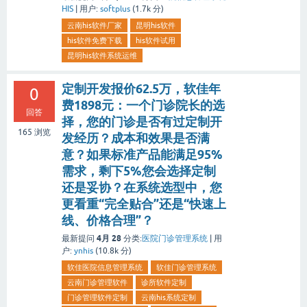
HIS
|
用户:
softplus
(
1.7k
分)
云南his软件厂家
昆明his软件
his软件免费下载
his软件试用
昆明his软件系统运维
定制开发报价62.5万，软佳年
0
费1898元：一个门诊院长的选
回答
择，您的门诊是否有过定制开
165
浏览
发经历？成本和效果是否满
意？如果标准产品能满足95%
需求，剩下5%您会选择定制
还是妥协？在系统选型中，您
更看重“完全贴合”还是“快速上
线、价格合理”？
4月 28
最新提问
分类:
医院门诊管理系统
|
用
户:
ynhis
(
10.8k
分)
软佳医院信息管理系统
软佳门诊管理系统
云南门诊管理软件
诊所软件定制
门诊管理软件定制
云南his系统定制