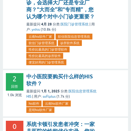
诊，会选择大厂还是专业厂
商？“大而全”和“专而精”，您
认为哪个对中小门诊更重要？
4月 28
最新提问
分类:
医院门诊管理系统
|
用
户:
ynhis
(
10.8k
分)
云南his软件厂家
软佳医院信息管理系统
软佳门诊管理系统
诊所软件系统
性价比最高的门诊管理软件
性价比最高的诊所软件
便宜好用的门诊管理系统
中小医院要购买什么样的HIS
2
软件？
回答
1月 1, 2025
最新提问
分类:
医院信息管理系统
1.0k
浏览
HIS
|
用户:
softplus
(
1.7k
分)
his软件
云南his软件厂家
昆明his软件厂家
系统卡顿引发患者冲突：一家
0