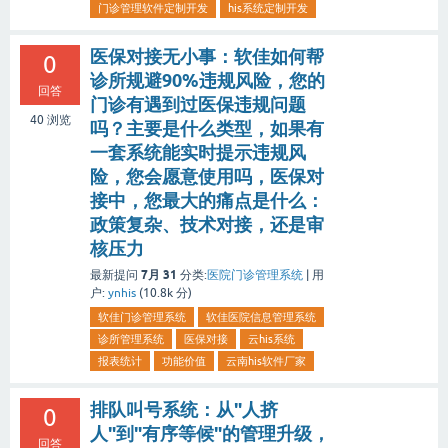
门诊管理软件定制开发
his系统定制开发
医保对接无小事：软佳如何帮
0
诊所规避90%违规风险，您的
回答
门诊有遇到过医保违规问题
40
浏览
吗？主要是什么类型，如果有
一套系统能实时提示违规风
险，您会愿意使用吗，医保对
接中，您最大的痛点是什么：
政策复杂、技术对接，还是审
核压力
7月 31
最新提问
分类:
医院门诊管理系统
|
用
户:
ynhis
(
10.8k
分)
软佳门诊管理系统
软佳医院信息管理系统
诊所管理系统
医保对接
云his系统
报表统计
功能价值
云南his软件厂家
排队叫号系统：从"人挤
0
人"到"有序等候"的管理升级，
回答