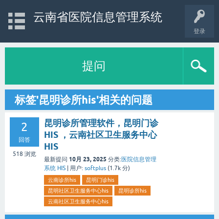
云南省医院信息管理系统
登录
提问
标签'昆明诊所his'相关的问题
昆明诊所管理软件，昆明门诊
2
HIS ，云南社区卫生服务中心
回答
HIS
518
浏览
10月 23, 2025
最新提问
分类:
医院信息管理
系统 HIS
|
用户:
softplus
(
1.7k
分)
云南诊所his
昆明门诊his
昆明社区卫生服务中心his
昆明诊所his
云南社区卫生服务中心his