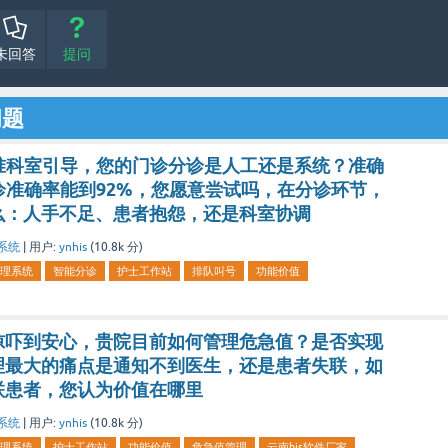
未回答
提问
问题
准科室引导，您的门诊分诊是人工还是系统？准确
诊准确率能到92%，您愿意尝试吗，在分诊环节，
么：人手不足、患者抱怨，还是科室协调
系统
|
用户:
ynhis
(
10.8k
分)
理系统
智能分诊
护士工作站
排队叫号
功能价值
惊吓到安心，贵院目前如何管理危急值？是否实现
理最大的痛点是通知不到医生，还是患者失联，如
联患者，您认为价值在哪里
系统
|
用户:
ynhis
(
10.8k
分)
理系统
护士工作站
功能价值
危急值管理
云南his软件厂家