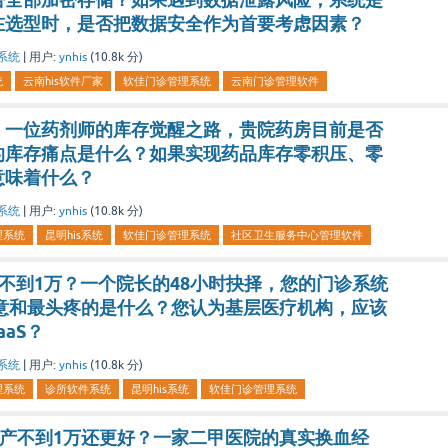
在选型时，是否把数据安全作为首要考虑因素？
系统
|
用户:
ynhis
(
10.8k
分)
统
云南his软件厂家
软佳门诊管理系统
云南门诊管理软件
”：一位药剂师的库存觉醒之路，贵院药房目前是否
的库存痛点是什么？如果实现药品库存零积压、零
意味着什么？
系统
|
用户:
ynhis
(
10.8k
分)
理系统
昆明his系统
软佳门诊管理系统
社区卫生服务中心管理软件
SaaS不到1万？一个院长的48小时抉择，您的门诊系统
满意和最头疼的是什么？您认为基层医疗机构，应该
aS？
系统
|
用户:
ynhis
(
10.8k
分)
理系统
诊所软件系统
昆明his系统
软佳门诊管理系统
国产不到1万还更好？一家二甲医院的真实换血经