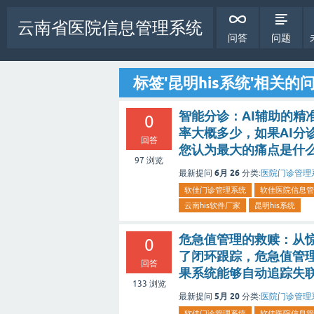
云南省医院信息管理系统
问答
问题
标签'昆明his系统'相关的
智能分诊：AI辅助的精
0
率大概多少，如果AI分
回答
您认为最大的痛点是什
97
浏览
6月 26
最新提问
分类:
医院门诊管理
软佳门诊管理系统
软佳医院信息管
云南his软件厂家
昆明his系统
危急值管理的救赎：从
0
了闭环跟踪，危急值管
回答
果系统能够自动追踪失
133
浏览
5月 20
最新提问
分类:
医院门诊管理
软佳门诊管理系统
软佳医院信息管