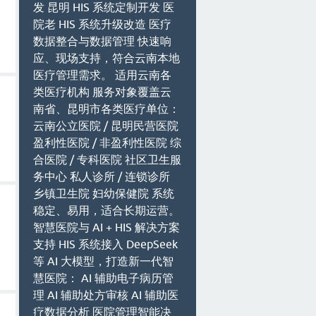
发 昆明 HIS 系统定制开发 医
院老 HIS 系统升级改造 医疗
数据整合与数据管理 快速响
应、现场支持，符合云南本地
医疗管理需求。 适用云南各
类医疗机构 服务对象覆盖云
南省、昆明市各类医疗单位：
云南公立医院 / 昆明民营医院
盈利性医院 / 非盈利性医院 综
合医院 / 专科医院 社区卫生服
务中心 私人诊所 / 连锁诊所
乡镇卫生院 妇幼保健院 系统
稳定、易用，适合长期运营。
智慧医院与 AI + HIS 解决方案
支持 HIS 系统接入 DeepSeek
等 AI 大模型，打造新一代智
慧医院： AI 辅助电子病历管
理 AI 辅助处方审核 AI 辅助医
疗数据分析 医院管理智能决