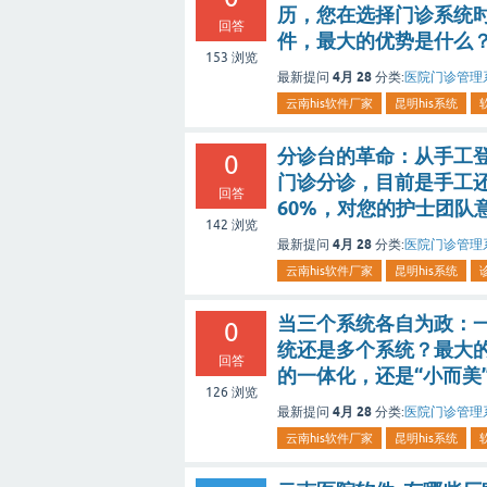
历，您在选择门诊系统
回答
件，最大的优势是什么
153
浏览
4月 28
最新提问
分类:
医院门诊管理
云南his软件厂家
昆明his系统
分诊台的革命：从手工
0
门诊分诊，目前是手工
回答
60%，对您的护士团队
142
浏览
4月 28
最新提问
分类:
医院门诊管理
云南his软件厂家
昆明his系统
当三个系统各自为政：
0
统还是多个系统？最大的
回答
的一体化，还是“小而美
126
浏览
4月 28
最新提问
分类:
医院门诊管理
云南his软件厂家
昆明his系统