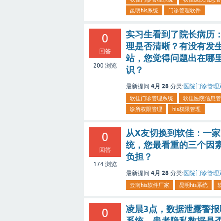
昆明his系统
门诊管理软件
实习生看到了院长病历
0
理是否清晰？有没有发
回答
站，您觉得问题出在哪
200
浏览
识？
4月 28
最新提问
分类:
医院门诊管理
软佳门诊管理系统
软佳医院信息管
诊所权限管理
his权限管理
从X友切换到软佳：一家
0
统，您最看重的三个因素
回答
负担？
174
浏览
4月 28
最新提问
分类:
医院门诊管理
云南his软件厂家
昆明his系统
凌晨3点，数据泄露警
0
系统，患者隐私数据是