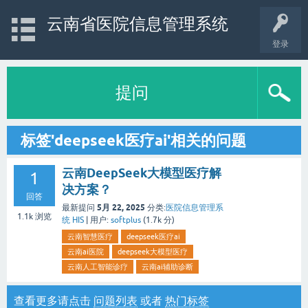
云南省医院信息管理系统
登录
提问
标签'deepseek医疗ai'相关的问题
云南DeepSeek大模型医疗解
1
决方案？
回答
5月 22, 2025
最新提问
分类:
医院信息管理系
1.1k
浏览
统 HIS
|
用户:
softplus
(
1.7k
分)
云南智慧医疗
deepseek医疗ai
云南ai医院
deepseek大模型医疗
云南人工智能诊疗
云南ai辅助诊断
查看更多请点击
问题列表
或者
热门标签