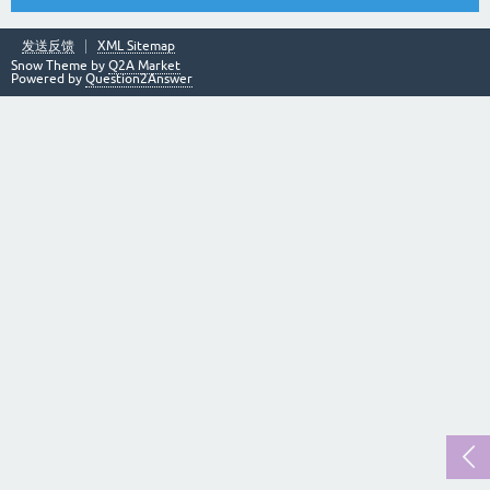
发送反馈
XML Sitemap
Snow Theme by
Q2A Market
Powered by
Question2Answer