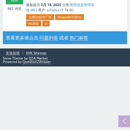
回答
2月 18, 2025
最新提问
分类:
医院信息管理系
962
浏览
统 HIS
|
用户:
softplus
(
1.7k
分)
云南his软件厂家
deepseek对接his
his系统
ai
查看更多请点击
问题列表
或者
热门标签
发送反馈
XML Sitemap
Snow Theme by
Q2A Market
Powered by
Question2Answer