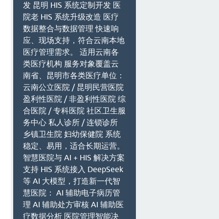
发 昆明 HIS 系统定制开发 医
院老 HIS 系统升级改造 医疗
数据整合与数据管理 快速响
应、现场支持，符合云南本地
医疗管理需求。 适用云南各
类医疗机构 服务对象覆盖云
南省、昆明市各类医疗单位：
云南公立医院 / 昆明民营医院
盈利性医院 / 非盈利性医院 综
合医院 / 专科医院 社区卫生服
务中心 私人诊所 / 连锁诊所
乡镇卫生院 妇幼保健院 系统
稳定、易用，适合长期运营。
智慧医院与 AI + HIS 解决方案
支持 HIS 系统接入 DeepSeek
等 AI 大模型，打造新一代智
慧医院： AI 辅助电子病历管
理 AI 辅助处方审核 AI 辅助医
疗数据分析 医院管理智能决