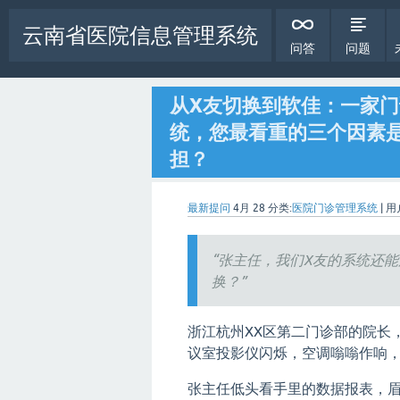
云南省医院信息管理系统
问答
问题
从X友切换到软佳：一家门
统，您最看重的三个因素是
担？
最新提问
4月 28
分类:
医院门诊管理系统
|
用
“张主任，我们X友的系统还
换？”
浙江杭州XX区第二门诊部的院长
议室投影仪闪烁，空调嗡嗡作响
张主任低头看手里的数据报表，