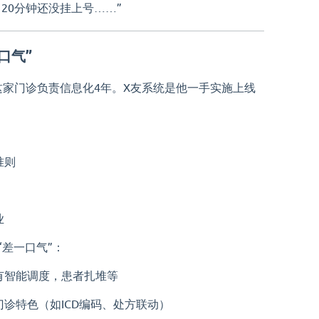
20分钟还没挂上号……”
口气”
这家门诊负责信息化4年。X友系统是他一手实施上线
。
准则
业
“差一口气”：
有智能调度，患者扎堆等
诊特色（如ICD编码、处方联动）