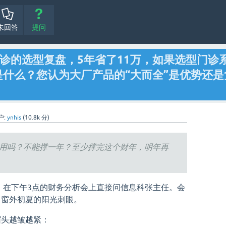
未回答
提问
诊的选型复盘，5年省了11万，如果选型门诊
什么？您认为大厂产品的“大而全”是优势还是
户:
ynhis
(
10.8k
分)
能用吗？不能撑一年？至少撑完这个财年，明年再
，在下午3点的财务分析会上直接问信息科张主任。会
，窗外初夏的阳光刺眼。
眉头越皱越紧：