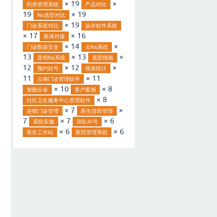
× 19
×
药房管理系统
产品对比
19
× 19
his选型对比
× 19
门诊系统对比
诊所软件系统
× 17
× 16
医保对接
× 14
×
门诊数据安全
云his系统
13
× 13
×
昆明his系统
选型指南
12
× 12
×
预约挂号
报表统计
11
× 11
云南门诊管理软件
× 10
× 8
智能分诊
客户案例
× 8
社区卫生服务中心管理软件
× 7
×
连锁门诊管理
医生排班管理
7
× 7
× 6
系统实施
排队叫号
× 6
× 6
医生工作站
医院管理系统