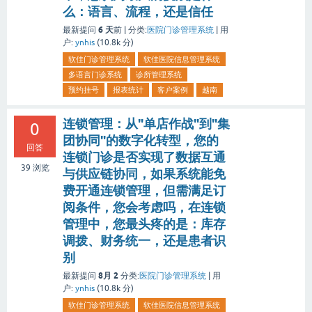
么：语言、流程，还是信任
6 天
最新提问
前 |
分类:
医院门诊管理系统
|
用
户:
ynhis
(
10.8k
分)
软佳门诊管理系统
软佳医院信息管理系统
多语言门诊系统
诊所管理系统
预约挂号
报表统计
客户案例
越南
连锁管理：从"单店作战"到"集
0
团协同"的数字化转型，您的
回答
连锁门诊是否实现了数据互通
39
浏览
与供应链协同，如果系统能免
费开通连锁管理，但需满足订
阅条件，您会考虑吗，在连锁
管理中，您最头疼的是：库存
调拨、财务统一，还是患者识
别
8月 2
最新提问
分类:
医院门诊管理系统
|
用
户:
ynhis
(
10.8k
分)
软佳门诊管理系统
软佳医院信息管理系统