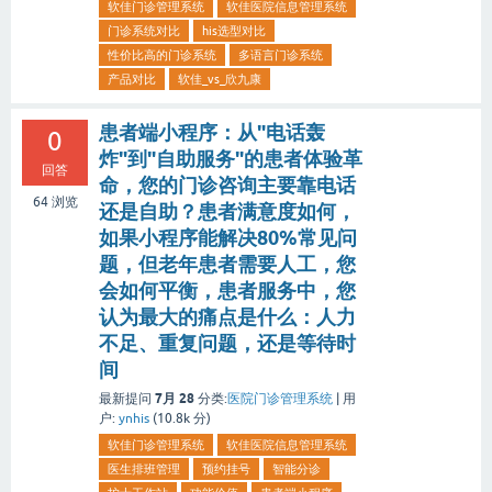
软佳门诊管理系统
软佳医院信息管理系统
门诊系统对比
his选型对比
性价比高的门诊系统
多语言门诊系统
产品对比
软佳_vs_欣九康
患者端小程序：从"电话轰
0
炸"到"自助服务"的患者体验革
回答
命，您的门诊咨询主要靠电话
64
浏览
还是自助？患者满意度如何，
如果小程序能解决80%常见问
题，但老年患者需要人工，您
会如何平衡，患者服务中，您
认为最大的痛点是什么：人力
不足、重复问题，还是等待时
间
7月 28
最新提问
分类:
医院门诊管理系统
|
用
户:
ynhis
(
10.8k
分)
软佳门诊管理系统
软佳医院信息管理系统
医生排班管理
预约挂号
智能分诊