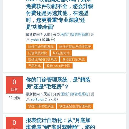
免费软件功能不全，您会升级
付费还是另选其他，在选型
时，您更看重'专业深度'还
是'功能全面'
4 天
最新提问
前 |
分类:
医院门诊管理系统
|
用
户:
ynhis
(
10.8k
分)
软佳门诊管理系统
软佳医院信息管理系统
门诊系统对比
his选型对比
性价比高的门诊系统
多语言门诊系统
产品对比
软佳_vs_x云中医
你的门诊管理系统，是“精装
0
房”还是“毛坯房”？
回答
5 天
最新提问
前 |
分类:
医院门诊管理系统
|
用
32
浏览
户:
softplus
(
1.7k
分)
软佳门诊管理系统
软佳医院信息管理系统
报表统计自动化：从"月底加
0
班造表"到"实时驾驶舱"，您的