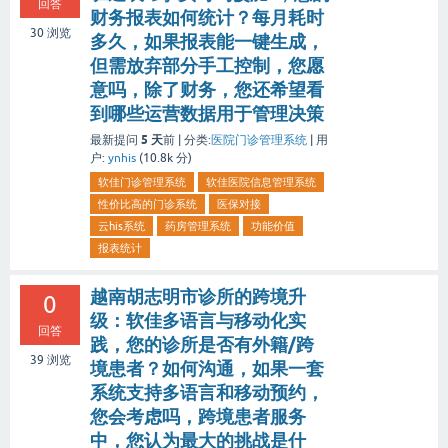
回答
财务报表如何统计？每月耗时
30
浏览
多久，如果报表能一键生成，
但需放弃部分手工控制，您愿
意吗，除了财务，您还希望看
到哪些运营数据用于管理决策
5 天
最新提问
前 |
分类:
医院门诊管理系统
|
用
户:
ynhis
(
10.8k
分)
软佳门诊管理系统
软佳医院信息管理系统
性价比高的门诊系统
医保对接
云his系统
药房管理系统
功能价值
报表统计
越南胡志明市诊所的跨境升
0
级：软佳多语言与移动化实
回答
践，您的诊所是否有外籍/跨
39
浏览
境患者？如何沟通，如果一套
系统支持多语言和移动预约，
您会考虑吗，跨境患者服务
中，您认为最大的挑战是什