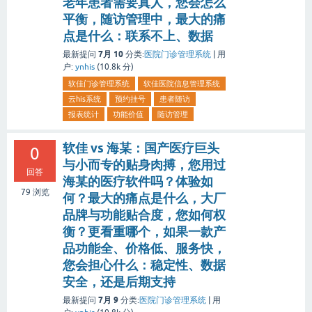
老年患者需要真人，您会怎么
平衡，随访管理中，最大的痛
点是什么：联系不上、数据
7月 10
最新提问
分类:
医院门诊管理系统
|
用
户:
ynhis
(
10.8k
分)
软佳门诊管理系统
软佳医院信息管理系统
云his系统
预约挂号
患者随访
报表统计
功能价值
随访管理
软佳 vs 海某：国产医疗巨头
0
与小而专的贴身肉搏，您用过
回答
海某的医疗软件吗？体验如
79
浏览
何？最大的痛点是什么，大厂
品牌与功能贴合度，您如何权
衡？更看重哪个，如果一款产
品功能全、价格低、服务快，
您会担心什么：稳定性、数据
安全，还是后期支持
7月 9
最新提问
分类:
医院门诊管理系统
|
用