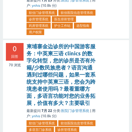
7月 23
最新提问
分类:
医院门诊管理系统
|
用
户:
ynhis
(
10.8k
分)
软佳门诊管理系统
软佳医院信息管理系统
诊所管理系统
医生排班管理
药房管理系统
护士工作站
选型指南
用户权限
柬埔寨金边诊所的中国游客服
0
务：中英柬三语 clinics 的数
回答
字化转型，您的诊所是否有外
70
浏览
籍/少数民族患者？语言沟通
遇到过哪些问题，如果一套系
统支持中英柬三语，您会为跨
境患者使用吗？最看重哪方
面，多语言功能对您的业务拓
展，价值有多大？主要吸引
7月 22
最新提问
分类:
医院门诊管理系统
|
用
户:
ynhis
(
10.8k
分)
软佳门诊管理系统
软佳医院信息管理系统
多语言门诊系统
诊所管理系统