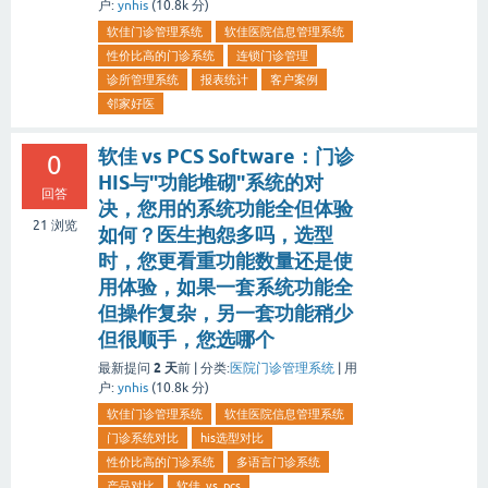
户:
ynhis
(
10.8k
分)
软佳门诊管理系统
软佳医院信息管理系统
性价比高的门诊系统
连锁门诊管理
诊所管理系统
报表统计
客户案例
邻家好医
软佳 vs PCS Software：门诊
0
HIS与"功能堆砌"系统的对
回答
决，您用的系统功能全但体验
21
浏览
如何？医生抱怨多吗，选型
时，您更看重功能数量还是使
用体验，如果一套系统功能全
但操作复杂，另一套功能稍少
但很顺手，您选哪个
2 天
最新提问
前 |
分类:
医院门诊管理系统
|
用
户:
ynhis
(
10.8k
分)
软佳门诊管理系统
软佳医院信息管理系统
门诊系统对比
his选型对比
性价比高的门诊系统
多语言门诊系统
产品对比
软佳_vs_pcs