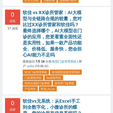
护士工作站
功能价值
患者端小程序
软佳 vs XX诊所管家：AI大模
0
型与全链路合规的较量，您对
回答
比过XX诊所管家和软佳吗？
57
浏览
最终选择哪个，AI大模型在门
诊的应用，您更看重全面性还
是实用性，如果一款产品功能
全、价格低、服务快，您会担
心AI能力不足吗
7月 26
最新提问
分类:
医院门诊管理系统
|
用
户:
ynhis
(
10.8k
分)
软佳门诊管理系统
软佳医院信息管理系统
门诊系统对比
his选型对比
性价比高的门诊系统
多语言门诊系统
产品对比
软佳_vs_xx
软佳vs无系统：从Excel手工
0
到全数字化，小微诊所的蝶
回答