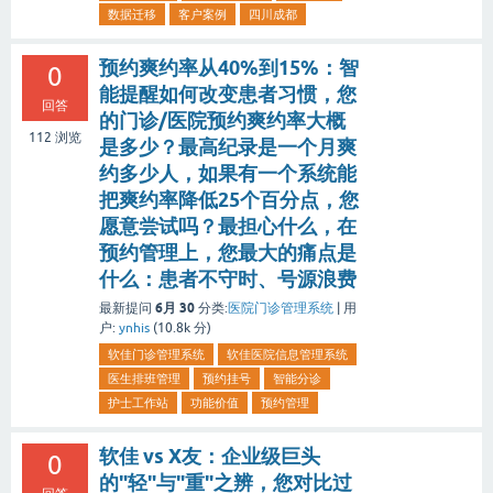
数据迁移
客户案例
四川成都
预约爽约率从40%到15%：智
0
能提醒如何改变患者习惯，您
回答
的门诊/医院预约爽约率大概
112
浏览
是多少？最高纪录是一个月爽
约多少人，如果有一个系统能
把爽约率降低25个百分点，您
愿意尝试吗？最担心什么，在
预约管理上，您最大的痛点是
什么：患者不守时、号源浪费
6月 30
最新提问
分类:
医院门诊管理系统
|
用
户:
ynhis
(
10.8k
分)
软佳门诊管理系统
软佳医院信息管理系统
医生排班管理
预约挂号
智能分诊
护士工作站
功能价值
预约管理
软佳 vs X友：企业级巨头
0
的"轻"与"重"之辨，您对比过