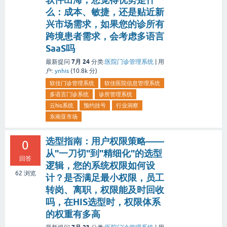
么：成本、敏捷，还是贴近新
兴市场需求，如果您的诊所有
跨境患者需求，会考虑多语言
SaaS吗
7月 24
最新提问
分类:
医院门诊管理系统
|
用
户:
ynhis
(
10.8k
分)
软佳门诊管理系统
软佳医院信息管理系统
多语言门诊系统
诊所管理系统
云his系统
预约挂号
行业洞察
东南亚市场
选型指南：用户权限策略——
0
从"一刀切"到"精细化"的选型
回答
逻辑，您的系统权限如何设
62
浏览
计？是否满足最小权限，员工
转岗、离职，权限能及时回收
吗，在HIS选型时，权限体系
的权重有多高