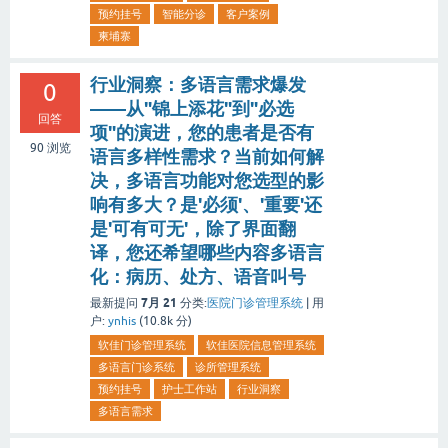
预约挂号
智能分诊
客户案例
柬埔寨
行业洞察：多语言需求爆发
0
——从"锦上添花"到"必选
回答
项"的演进，您的患者是否有
90
浏览
语言多样性需求？当前如何解
决，多语言功能对您选型的影
响有多大？是'必须'、'重要'还
是'可有可无'，除了界面翻
译，您还希望哪些内容多语言
化：病历、处方、语音叫号
7月 21
最新提问
分类:
医院门诊管理系统
|
用
户:
ynhis
(
10.8k
分)
软佳门诊管理系统
软佳医院信息管理系统
多语言门诊系统
诊所管理系统
预约挂号
护士工作站
行业洞察
多语言需求