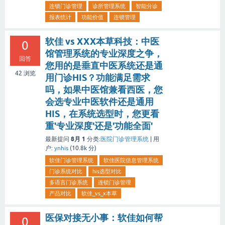
连锁门诊管理
诊所管理系统
智能分诊
报表统计
功能价值
连锁管理
软佳 vs XXX本草科技：中医
0
馆管理系统的专业深度之争，
回答
您用的是垂直中医系统还是通
42
浏览
用门诊HIS？功能满足需求
吗，如果中医馆兼看西医，您
会选专业中医软件还是通用
HIS，在系统选型时，您更看
重'专业深度'还是'功能全面'
8月 1
最新提问
分类:
医院门诊管理系统
|
用
户:
ynhis
(
10.8k
分)
软佳门诊管理系统
软佳医院信息管理系统
门诊系统对比
his选型对比
多语言门诊系统
连锁门诊管理
产品对比
软佳_vs_x本草
医保对接无小事：软佳如何帮
0