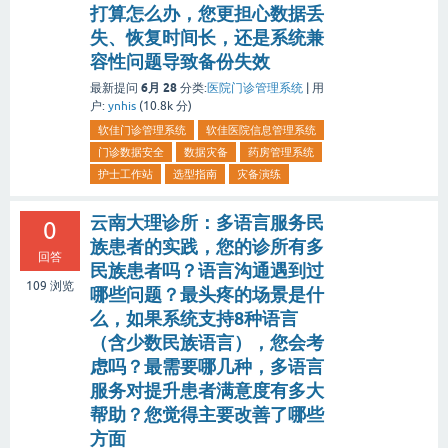
打算怎么办，您更担心数据丢
失、恢复时间长，还是系统兼
容性问题导致备份失效
6月 28
最新提问
分类:
医院门诊管理系统
|
用
户:
ynhis
(
10.8k
分)
软佳门诊管理系统
软佳医院信息管理系统
门诊数据安全
数据灾备
药房管理系统
护士工作站
选型指南
灾备演练
云南大理诊所：多语言服务民
0
族患者的实践，您的诊所有多
回答
民族患者吗？语言沟通遇到过
109
浏览
哪些问题？最头疼的场景是什
么，如果系统支持8种语言
（含少数民族语言），您会考
虑吗？最需要哪几种，多语言
服务对提升患者满意度有多大
帮助？您觉得主要改善了哪些
方面