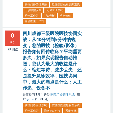
软佳门诊管理系统
软佳医院信息管理系统
门诊数据安全
药房管理系统
护士工作站
门诊模板
功能价值
移动医生工作站
四川成都三级医院医技协同实
0
战：从40分钟到5分钟的蜕
回答
变，您的医技（检验/影像）
79
浏览
报告如何回传临床？平均需要
多久，如果实现报告自动推
送，您认为最大的收益是什
么：缩短等待、减少丢失，还
是提升急诊效率，医技协同
中，最大的痛点是什么：人工
传递、设备不
7月 1
最新提问
分类:
医院门诊管理系统
|
用
户:
ynhis
(
10.8k
分)
软佳门诊管理系统
软佳医院信息管理系统
护士工作站
系统接口对接
系统实施