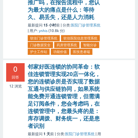
推广吗，在报告流程中，您认
为最大的痛点是什么：等待
久、易丢失，还是人力消耗
15 小时
最新提问
前 |
分类:
医院门诊管理系统
|
用户:
ynhis
(
10.8k
分)
软佳门诊管理系统
软佳医院信息管理系统
门诊数据安全
药房管理系统
智能分诊
护士工作站
功能价值
医技患者端
邻家好医连锁的协同革命：软
0
佳连锁管理实现20店一体化，
回答
您的连锁诊所是否实现了数据
12
浏览
互通与供应链协同，如果系统
能免费开通连锁管理，但需满
足订阅条件，您会考虑吗，在
连锁管理中，您最头疼的是：
库存调拨、财务统一，还是患
者识别
1 天
最新提问
前 |
分类:
医院门诊管理系统
|
用