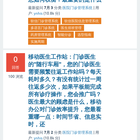
7月 3
最新提问
分类:
医院门诊管理系统
|
用
户:
ynhis
(
10.8k
分)
软佳门诊管理系统
软佳医院信息管理系统
多语言门诊系统
医生排班管理
药房管理系统
智能分诊
选型指南
实施周期
移动医生工作站：门诊医生
0
的"随行车厢"，您的门诊医生
回答
需要频繁往返工作站吗？每天
100
浏览
耗时多久？有没有统计过一周
往返多少次，如果平板能完成
所有诊疗操作，您会推广吗？
医生最大的顾虑是什么，移动
办公对门诊效率提升，您最看
重哪一点：时间节省、信息实
时，还
7月 2
最新提问
分类:
医院门诊管理系统
|
用
户:
ynhis
(
10.8k
分)