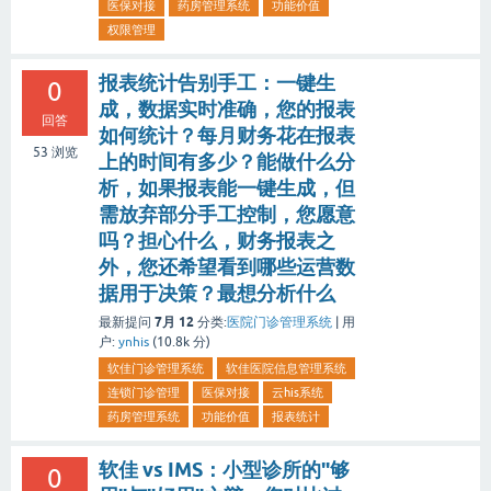
医保对接
药房管理系统
功能价值
权限管理
报表统计告别手工：一键生
0
成，数据实时准确，您的报表
回答
如何统计？每月财务花在报表
53
浏览
上的时间有多少？能做什么分
析，如果报表能一键生成，但
需放弃部分手工控制，您愿意
吗？担心什么，财务报表之
外，您还希望看到哪些运营数
据用于决策？最想分析什么
7月 12
最新提问
分类:
医院门诊管理系统
|
用
户:
ynhis
(
10.8k
分)
软佳门诊管理系统
软佳医院信息管理系统
连锁门诊管理
医保对接
云his系统
药房管理系统
功能价值
报表统计
软佳 vs IMS：小型诊所的"够
0