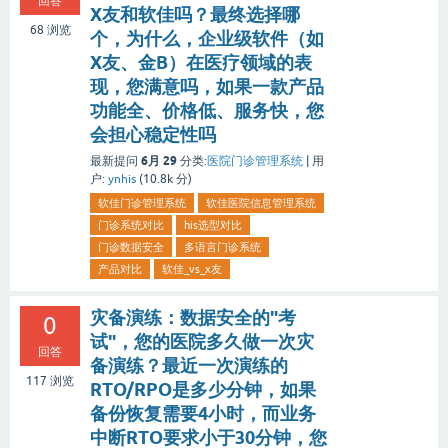
回答
X友和软佳吗？最终选择哪
68
浏览
个，为什么，企业级软件（如
X友、金B）在医疗领域的表
现，您满意吗，如果一款产品
功能全、价格低、服务快，您
会担心稳定性吗
6月 29
最新提问
分类:
医院门诊管理系统
|
用
户:
ynhis
(
10.8k
分)
软佳门诊管理系统
软佳医院信息管理系统
门诊系统对比
his选型对比
门诊数据安全
多语言门诊系统
产品对比
软佳_vs_x友
灾备演练：数据安全的"考
0
试"，您的医院多久做一次灾
回答
备演练？最近一次演练的
117
浏览
RTO/RPO是多少分钟，如果
备份恢复需要4小时，而业务
中断RTO要求小于30分钟，您