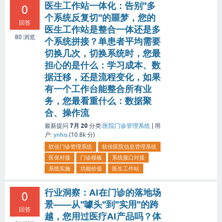
医生工作站一体化：告别"多
0
个系统反复切"的噩梦，您的
回答
医生工作站是整合一体还是多
80
浏览
个系统拼接？单患者平均需要
切换几次，切换系统时，您最
担心的是什么：学习成本、数
据迁移，还是流程变化，如果
有一个工作台能整合所有业
务，您最看重什么：数据聚
合、操作流
7月 20
最新提问
分类:
医院门诊管理系统
|
用
户:
ynhis
(
10.8k
分)
软佳门诊管理系统
软佳医院信息管理系统
医保对接
门诊模板
系统接口对接
系统实施
功能价值
医生工作站
行业洞察：AI在门诊的落地场
0
景——从"噱头"到"实用"的跨
回答
越，您用过医疗AI产品吗？体