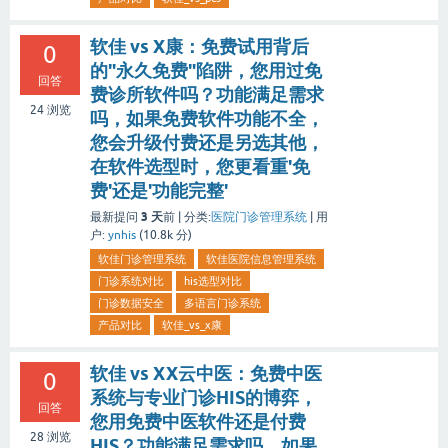
软佳 vs X康：免费试用背后
0
的"永久免费"陷阱，您用过免
回答
费诊所软件吗？功能满足需求
24
浏览
吗，如果免费软件功能不全，
您会升级付费还是另选其他，
在软件选型时，您更看重'免
费'还是'功能完整'
3 天
最新提问
前 |
分类:
医院门诊管理系统
|
用
户:
ynhis
(
10.8k
分)
软佳门诊管理系统
软佳医院信息管理系统
门诊系统对比
his选型对比
门诊数据安全
多语言门诊系统
产品对比
软佳_vs_x康
软佳 vs XX云中医：免费中医
0
系统与专业门诊HIS的博弈，
回答
您用免费中医软件还是付费
28
浏览
HIS？功能满足需求吗，如果