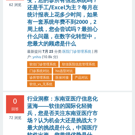
变，您的诊所有信息系统吗？
62
浏览
还是手工/Excel为主？每月在
统计报表上花多少时间，如果
有一套系统年费不到2000，2
周上线，您会尝试吗？最担心
什么问题，在数字化转型中，
您最大的顾虑是什么
7月 25
最新提问
分类:
医院门诊管理系统
|
用
户:
ynhis
(
10.8k
分)
软佳门诊管理系统
软佳医院信息管理系统
门诊系统对比
his选型对比
诊所管理系统
医保对接
产品对比
软佳_vs_无系统
行业洞察：东南亚医疗信息化
0
蓝海——软佳的国际化轻骑
回答
兵，您是否关注东南亚医疗市
72
浏览
场？认为机会大还是挑战大？
最大的挑战是什么，中国医疗
软件出海，您觉得优势是什