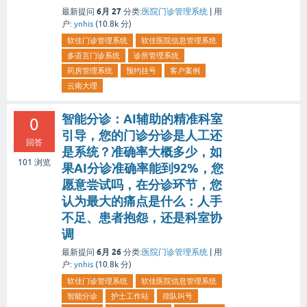
6月 27
最新提问
分类:
医院门诊管理系统
|
用
户:
ynhis
(
10.8k
分)
软佳门诊管理系统
软佳医院信息管理系统
多语言门诊系统
诊所管理系统
药房管理系统
预约挂号
客户案例
云南大理
智能分诊：AI辅助的精准科室
0
引导，您的门诊分诊是人工还
回答
是系统？准确率大概多少，如
101
浏览
果AI分诊准确率能到92%，您
愿意尝试吗，在分诊环节，您
认为最大的痛点是什么：人手
不足、患者抱怨，还是科室协
调
6月 26
最新提问
分类:
医院门诊管理系统
|
用
户:
ynhis
(
10.8k
分)
软佳门诊管理系统
软佳医院信息管理系统
智能分诊
护士工作站
排队叫号