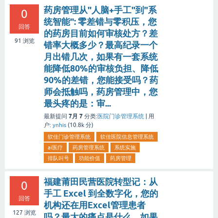
药房管理从"人脑+手工"到"系
0
统智能": 零差错与零积压，您
回答
的药房目前如何审核处方？差
91
浏览
错率大概多少？最高纪录一个
月出错几次，如果有一套系统
能降低80%的审核负担、降低
90%的差错，您能接受吗？药
师会抵触吗，药房管理中，您
最头疼的是：审...
7月 7
最新提问
分类:
医院门诊管理系统
|
用
户:
ynhis
(
10.8k
分)
软佳门诊管理系统
软佳医院信息管理系统
ai医疗
药房管理系统
系统实施
排队叫号
功能价值
药房管理
福建莆田民营医院转型记：从
0
手工 Excel 到全数字化，您的
回答
机构还在用Excel管理患者
127
浏览
吗？最大的痛点是什么，如果