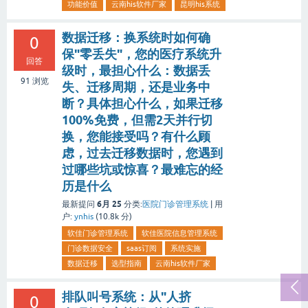
功能价值
云南his软件厂家
昆明his系统
数据迁移：换系统时如何确
0
保"零丢失"，您的医疗系统升
回答
级时，最担心什么：数据丢
91
浏览
失、迁移周期，还是业务中
断？具体担心什么，如果迁移
100%免费，但需2天并行切
换，您能接受吗？有什么顾
虑，过去迁移数据时，您遇到
过哪些坑或惊喜？最难忘的经
历是什么
6月 25
最新提问
分类:
医院门诊管理系统
|
用
户:
ynhis
(
10.8k
分)
软佳门诊管理系统
软佳医院信息管理系统
门诊数据安全
saas订阅
系统实施
数据迁移
选型指南
云南his软件厂家
排队叫号系统：从"人挤
0