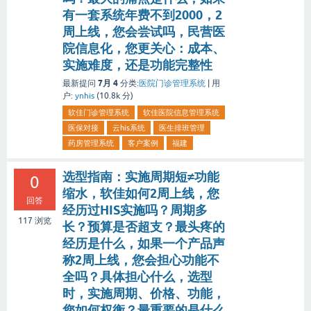
有一套系统年费不到2000，2
周上线，您会尝试吗，民营医
院信息化，您更关心：成本、
实施难度，还是功能完整性
7月 4
最新提问
分类:
医院门诊管理系统
|
用
户:
ynhis
(
10.8k
分)
软佳门诊管理系统
软佳医院信息管理系统
医保对接
云his系统
医生排班管理
药房管理系统
客户案例
福建
选型指南：实施周期短≠功能
0
缩水，软佳如何2周上线，您
回答
经历过HIS实施吗？周期多
117
浏览
长？预算是否超支？最头疼的
经历是什么，如果一个产品声
称2周上线，您会担心功能不
全吗？具体担心什么，选型
时，实施周期、价格、功能，
您如何权衡？最重要的是什么