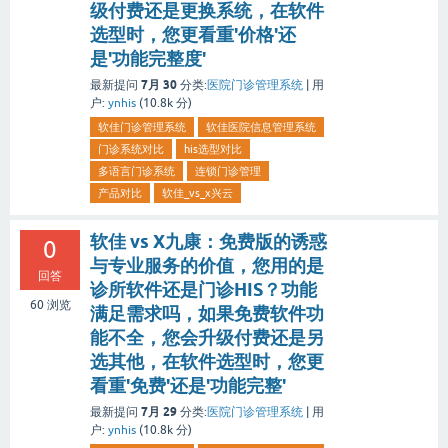
级付费还是更换系统，在软件
选型时，您更看重'价格'还
是'功能完整度'
7月 30
最新提问
分类:
医院门诊管理系统
|
用
户:
ynhis
(
10.8k
分)
软佳门诊管理系统
软佳医院信息管理系统
门诊系统对比
his选型对比
多语言门诊系统
连锁门诊管理
产品对比
软佳_vs_x兴云
软佳 vs X九康：免费版的诱惑
0
与专业服务的价值，您用的是
回答
诊所软件还是门诊HIS？功能
60
浏览
满足需求吗，如果免费软件功
能不全，您会升级付费还是另
选其他，在软件选型时，您更
看重'免费'还是'功能完整'
7月 29
最新提问
分类:
医院门诊管理系统
|
用
户:
ynhis
(
10.8k
分)