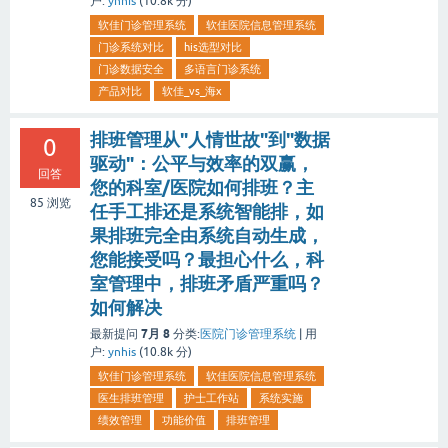
户:
ynhis
(
10.8k
分)
软佳门诊管理系统
软佳医院信息管理系统
门诊系统对比
his选型对比
门诊数据安全
多语言门诊系统
产品对比
软佳_vs_海x
排班管理从"人情世故"到"数据
0
驱动"：公平与效率的双赢，
回答
您的科室/医院如何排班？主
85
浏览
任手工排还是系统智能排，如
果排班完全由系统自动生成，
您能接受吗？最担心什么，科
室管理中，排班矛盾严重吗？
如何解决
7月 8
最新提问
分类:
医院门诊管理系统
|
用
户:
ynhis
(
10.8k
分)
软佳门诊管理系统
软佳医院信息管理系统
医生排班管理
护士工作站
系统实施
绩效管理
功能价值
排班管理