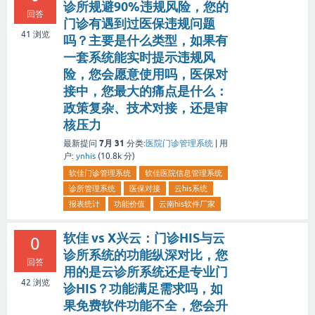
诊所规避90%违规风险，您的
回答
门诊有遇到过医保违规问题
41
浏览
吗？主要是什么类型，如果有
一套系统能实时提示违规风
险，您会愿意使用吗，医保对
接中，您最大的痛点是什么：
政策复杂、技术对接，还是审
核压力
7月 31
最新提问
分类:
医院门诊管理系统
|
用
户:
ynhis
(
10.8k
分)
软佳门诊管理系统
软佳医院信息管理系统
诊所管理系统
医保对接
云his系统
报表统计
功能价值
云南his软件厂家
软佳 vs X兴云：门诊HIS与云
0
诊所系统的功能纵深对比，您
回答
用的是云诊所系统还是专业门
42
浏览
诊HIS？功能满足需求吗，如
果免费软件功能不全，您会升