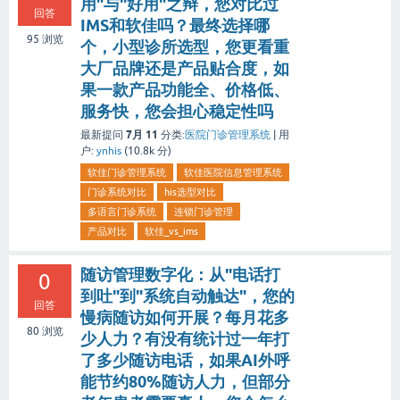
用"与"好用"之辩，您对比过
回答
IMS和软佳吗？最终选择哪
95
浏览
个，小型诊所选型，您更看重
大厂品牌还是产品贴合度，如
果一款产品功能全、价格低、
服务快，您会担心稳定性吗
7月 11
最新提问
分类:
医院门诊管理系统
|
用
户:
ynhis
(
10.8k
分)
软佳门诊管理系统
软佳医院信息管理系统
门诊系统对比
his选型对比
多语言门诊系统
连锁门诊管理
产品对比
软佳_vs_ims
随访管理数字化：从"电话打
0
到吐"到"系统自动触达"，您的
回答
慢病随访如何开展？每月花多
80
浏览
少人力？有没有统计过一年打
了多少随访电话，如果AI外呼
能节约80%随访人力，但部分