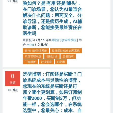
91
浏览
验如何？是'有用'还是'噱头'，
在门诊场景，您认为AI最适合
解决什么问题：用药安全、分
诊导流，还是病历生成，AI辅
助诊断，您能接受最终责任在
医生吗
7月 15
最新提问
分类:
医院门诊管理系统
|
用
户:
ynhis
(
10.8k
分)
软佳门诊管理系统
软佳医院信息管理系统
药房管理系统
智能分诊
患者随访
门诊模板
行业洞察
ai应用
选型指南：订阅还是买断？门
0
诊系统成本与灵活性的博弈，
回答
您现在的系统是买断还是订
76
浏览
阅？哪个更划算，如果订阅制
年费2000，买断制5万，但功
能一样，您会选哪个，在系统
选型中，您最关心：成本、自