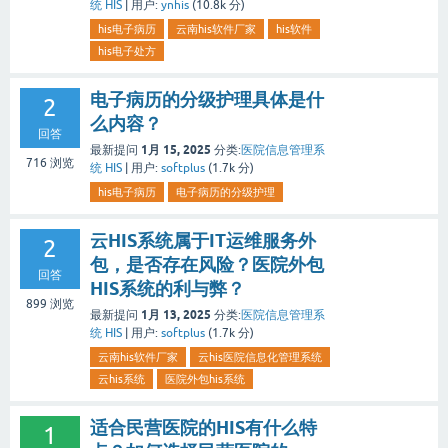
统 HIS
|
用户:
ynhis
(
10.8k
分)
his电子病历
云南his软件厂家
his软件
his电子处方
电子病历的分级护理具体是什
2
么内容？
回答
1月 15, 2025
最新提问
分类:
医院信息管理系
716
浏览
统 HIS
|
用户:
softplus
(
1.7k
分)
his电子病历
电子病历的分级护理
云HIS系统属于IT运维服务外
2
包，是否存在风险？医院外包
回答
HIS系统的利与弊？
899
浏览
1月 13, 2025
最新提问
分类:
医院信息管理系
统 HIS
|
用户:
softplus
(
1.7k
分)
云南his软件厂家
云his医院信息化管理系统
云his系统
医院外包his系统
适合民营医院的HIS有什么特
1