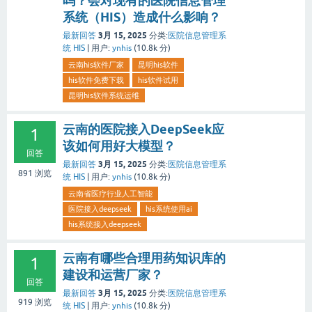
吗？会对现有的医院信息管理
系统（HIS）造成什么影响？
3月 15, 2025
最新回答
分类:
医院信息管理系
统 HIS
|
用户:
ynhis
(
10.8k
分)
云南his软件厂家
昆明his软件
his软件免费下载
his软件试用
昆明his软件系统运维
云南的医院接入DeepSeek应
1
该如何用好大模型？
回答
3月 15, 2025
最新回答
分类:
医院信息管理系
891
浏览
统 HIS
|
用户:
ynhis
(
10.8k
分)
云南省医疗行业人工智能
医院接入deepseek
his系统使用ai
his系统接入deepseek
云南有哪些合理用药知识库的
1
建设和运营厂家？
回答
3月 15, 2025
最新回答
分类:
医院信息管理系
919
浏览
统 HIS
|
用户:
ynhis
(
10.8k
分)