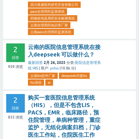
四川美康医药研究开发有限公司
pass合理用药监测系统
药物咨询及用药安全检测系统
云南合理用药知识库厂家
云南pass合理用药监测系统
云南的医院信息管理系统在接
2
入deepseek 可以做什么？
回答
2月 26, 2025
最新回答
分类:
医院信息管理系
959
浏览
统 HIS
|
用户:
ynhis
(
10.8k
分)
云南his软件厂家
deepseek对接his
his系统
ai
购买一套医院信息管理系统
2
（HIS），但是不包含LIS，
回答
PACS，EMR，临床路径，预
833
浏览
住院管理，单病种管理，重症
监护，无纸化病案归档，门诊
医生工作站，住院医生工作