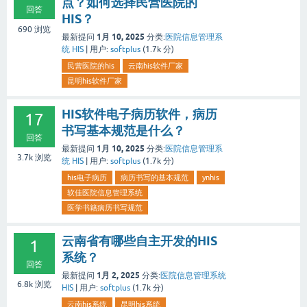
点？如何选择民营医院的
回答
HIS？
690
浏览
1月 10, 2025
最新提问
分类:
医院信息管理系
统 HIS
|
用户:
softplus
(
1.7k
分)
民营医院的his
云南his软件厂家
昆明his软件厂家
HIS软件电子病历软件，病历
17
书写基本规范是什么？
回答
1月 10, 2025
最新提问
分类:
医院信息管理系
3.7k
浏览
统 HIS
|
用户:
softplus
(
1.7k
分)
his电子病历
病历书写的基本规范
ynhis
软佳医院信息管理系统
医学书籍病历书写规范
云南省有哪些自主开发的HIS
1
系统？
回答
1月 2, 2025
最新提问
分类:
医院信息管理系统
6.8k
浏览
HIS
|
用户:
softplus
(
1.7k
分)
云南his系统
昆明his系统