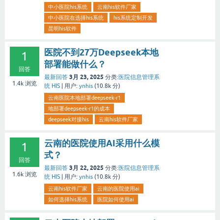
中小医院his系统
云南his软件厂家
中小医院在选择his系统
his系统定制开发
昆明his软件
医院不到27万Deepseek本地
1
部署能做什么？
回答
3月 23, 2025
最新回答
分类:
医院信息管理系
1.4k
浏览
统 HIS
|
用户:
ynhis
(
10.8k
分)
云南医院本地部署deepseek-r1
地部署deepseek-r1的成本
deepseek对接his
云南his软件厂家
云南的医院使用AI采用什么模
1
式？
回答
3月 22, 2025
最新回答
分类:
医院信息管理系
1.6k
浏览
统 HIS
|
用户:
ynhis
(
10.8k
分)
云南his软件厂家
云南的医院使用ai
如何选择his系统
医院如何使用ai