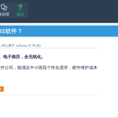
未回答
提问
IS软件？
HIS
|
用户:
softplus
(
1.7k
分)
方、电子病历，全无纸化。
软件公司，能满足中小医院个性化需求，
硬件维护成本
家