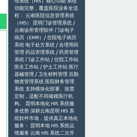
理系统（HIS）核心功能 系统
功能完整，覆盖医院业务全流
程： 云南医院信息管理系统
（HIS） 昆明门诊管理系统 /
云南诊所管理软件 门诊电子
病历（EMR）/ 住院电子病历
系统 电子处方系统 / 合理用药
管理 药品管理系统 / 药房管理
系统 门诊工作站 / 住院工作站
不
医生工作站 / 护士工作站 医疗
小
器械管理 / 卫生材料管理 后勤
和
物资管理系统 医院财务管理
建
系统 支持模块化部署、按需
定制，适配不同规模医疗机
医
构。 昆明本地化 HIS 系统服
？
务优势 深耕云南昆明 HIS 系
掌
统软件市场，提供真正本地化
服务： 昆明本地 HIS 系统运
维服务 云南 HIS 系统二次开