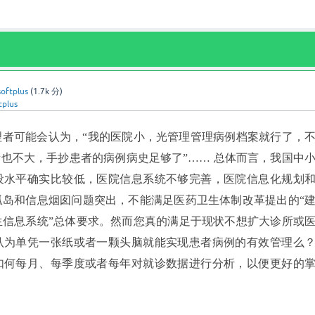
softplus
(
1.7k
分)
tplus
理者
可能会认为，
“我的医院小，光管理管理病例档案就行了，
所也不大，手抄患者的病例病史足够了”…… 总体而言，我国中
设水平确实比较低，医院信息系统不够完善，医院信息化规划
孤岛和信息烟囱问题突出，不能满足医药卫生体制改革提出的“
生信息系统”总体要求。然而您真的满足于现状不想扩大诊所或
认为单凭一张纸或者一颗头脑就能实现患者病例的有效管理么
如何每月、每季度或者每年对就诊数据进行分析，以便更好的