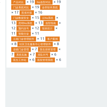
× 19
× 19
产品对比
his选型对比
× 19
门诊系统对比
诊所软件系统
× 17
× 16
医保对接
× 15
×
）
门诊数据安全
云his系统
13
× 13
×
昆明his系统
选型指南
12
× 12
×
预约挂号
报表统计
11
× 11
智能分诊
× 11
云南门诊管理软件
客户案例
× 8
× 8
社区卫生服务中心管理软件
× 7
×
连锁门诊管理
医生排班管理
7
× 7
× 6
系统实施
排队叫号
× 6
× 6
医生工作站
医院管理系统