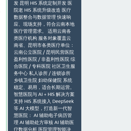
发 昆明 HIS 系统定制开发 医
是
院老 HIS 系统升级改造 医疗
有
数据整合与数据管理 快速响
疗
应、现场支持，符合云南本地
医疗管理需求。 适用云南各
类医疗机构 服务对象覆盖云
南省、昆明市各类医疗单位：
云南公立医院 / 昆明民营医院
盈利性医院 / 非盈利性医院 综
合医院 / 专科医院 社区卫生服
务中心 私人诊所 / 连锁诊所
乡镇卫生院 妇幼保健院 系统
稳定、易用，适合长期运营。
智慧医院与 AI + HIS 解决方案
支持 HIS 系统接入 DeepSeek
等 AI 大模型，打造新一代智
慧医院： AI 辅助电子病历管
理 AI 辅助处方审核 AI 辅助医
疗数据分析 医院管理智能决