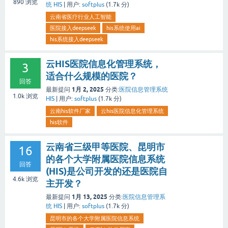
890
浏览
统 HIS
|
用户:
softplus
(
1.7k
分)
云南省医疗行业人工智能
医院接入deepseek
his系统使用ai
his系统接入deepseek
云HIS医院信息化管理系统，
3
适合什么规模的医院？
回答
1月 2, 2025
最新提问
分类:
医院信息管理系统
1.0k
浏览
HIS
|
用户:
softplus
(
1.7k
分)
云南his软件厂家
云his医院信息化管理系统
his软件
云南省三级甲等医院、昆明市
16
的各个大学附属医院信息系统
回答
(HIS)是公司开发的还是医院自
4.6k
浏览
主开发？
1月 13, 2025
最新提问
分类:
医院信息管理系
统 HIS
|
用户:
softplus
(
1.7k
分)
昆明市的各个大学附属医院信息系统