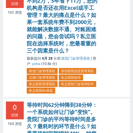
不到2万，5年省下11万，您的
回答
机构是否还在用Excel或手工
165
浏览
管理？最大的痛点是什么？如
果一套系统年费不到2000元，
就能解决数据不通、对账困难
的问题，您会尝试吗？私立医
院在选择系统时，您最看重的
三个因素是什么？
4月 28
最新提问
分类:
医院门诊管理系统
|
用
户:
ynhis
(
10.8k
分)
软佳门诊管理系统
软佳医院信息管理系统
云南门诊管理系统
私立医院软件
私立医院管理系统
私立医院门诊管理软件
私立医院his系统
等待时间62分钟降到38分钟：
0
一个系统如何让门诊“变快”。
回答
贵院门诊的平均等待时间是多
164
浏览
久？最耗时的环节是什么？如