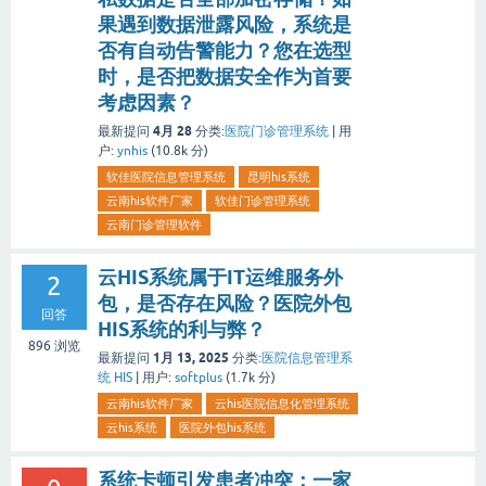
果遇到数据泄露风险，系统是
否有自动告警能力？您在选型
时，是否把数据安全作为首要
考虑因素？
4月 28
最新提问
分类:
医院门诊管理系统
|
用
户:
ynhis
(
10.8k
分)
软佳医院信息管理系统
昆明his系统
云南his软件厂家
软佳门诊管理系统
云南门诊管理软件
云HIS系统属于IT运维服务外
2
包，是否存在风险？医院外包
回答
HIS系统的利与弊？
896
浏览
1月 13, 2025
最新提问
分类:
医院信息管理系
统 HIS
|
用户:
softplus
(
1.7k
分)
云南his软件厂家
云his医院信息化管理系统
云his系统
医院外包his系统
系统卡顿引发患者冲突：一家