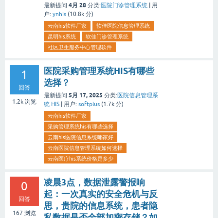
4月 28
最新提问
分类:
医院门诊管理系统
|
用
户:
ynhis
(
10.8k
分)
云南his软件厂家
软佳医院信息管理系统
昆明his系统
软佳门诊管理系统
社区卫生服务中心管理软件
医院采购管理系统HIS有哪些
1
选择？
回答
5月 17, 2025
最新提问
分类:
医院信息管理系
1.2k
浏览
统 HIS
|
用户:
softplus
(
1.7k
分)
云南his软件厂家
采购管理系统his有哪些选择
云南his医院信息系统哪家好
云南医院信息管理系统如何选择
云南医疗his系统价格是多少
凌晨3点，数据泄露警报响
0
起：一次真实的安全危机与反
回答
思，贵院的信息系统，患者隐
167
浏览
私数据是否全部加密存储？如