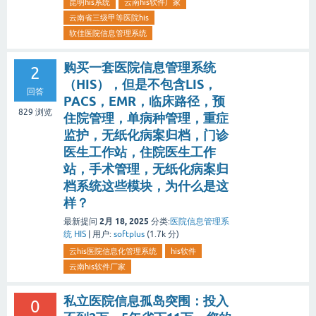
昆明his系统
云南his软件厂家
云南省三级甲等医院his
软佳医院信息管理系统
购买一套医院信息管理系统
2
（HIS），但是不包含LIS，
回答
PACS，EMR，临床路径，预
829
浏览
住院管理，单病种管理，重症
监护，无纸化病案归档，门诊
医生工作站，住院医生工作
站，手术管理，无纸化病案归
档系统这些模块，为什么是这
样？
2月 18, 2025
最新提问
分类:
医院信息管理系
统 HIS
|
用户:
softplus
(
1.7k
分)
云his医院信息化管理系统
his软件
云南his软件厂家
私立医院信息孤岛突围：投入
0