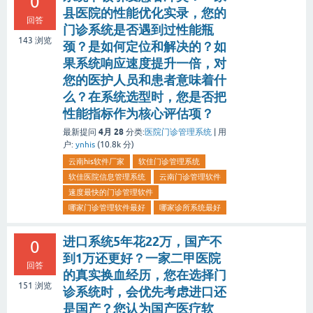
0
县医院的性能优化实录，您的
回答
门诊系统是否遇到过性能瓶
143
浏览
颈？是如何定位和解决的？如
果系统响应速度提升一倍，对
您的医护人员和患者意味着什
么？在系统选型时，您是否把
性能指标作为核心评估项？
4月 28
最新提问
分类:
医院门诊管理系统
|
用
户:
ynhis
(
10.8k
分)
云南his软件厂家
软佳门诊管理系统
软佳医院信息管理系统
云南门诊管理软件
速度最快的门诊管理软件
哪家门诊管理软件最好
哪家诊所系统最好
进口系统5年花22万，国产不
0
到1万还更好？一家二甲医院
回答
的真实换血经历，您在选择门
151
浏览
诊系统时，会优先考虑进口还
是国产？您认为国产医疗软