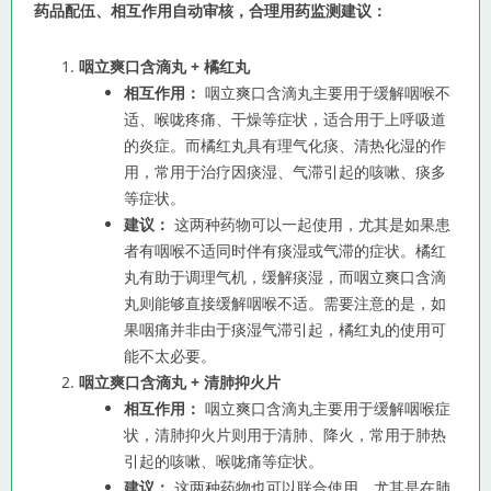
药品配伍、相互作用自动审核，合理用药监测建议：
咽立爽口含滴丸 + 橘红丸
相互作用：
咽立爽口含滴丸主要用于缓解咽喉不
适、喉咙疼痛、干燥等症状，适合用于上呼吸道
的炎症。而橘红丸具有理气化痰、清热化湿的作
用，常用于治疗因痰湿、气滞引起的咳嗽、痰多
等症状。
建议：
这两种药物可以一起使用，尤其是如果患
者有咽喉不适同时伴有痰湿或气滞的症状。橘红
丸有助于调理气机，缓解痰湿，而咽立爽口含滴
丸则能够直接缓解咽喉不适。需要注意的是，如
果咽痛并非由于痰湿气滞引起，橘红丸的使用可
能不太必要。
咽立爽口含滴丸 + 清肺抑火片
相互作用：
咽立爽口含滴丸主要用于缓解咽喉症
状，清肺抑火片则用于清肺、降火，常用于肺热
引起的咳嗽、喉咙痛等症状。
建议：
这两种药物也可以联合使用，尤其是在肺