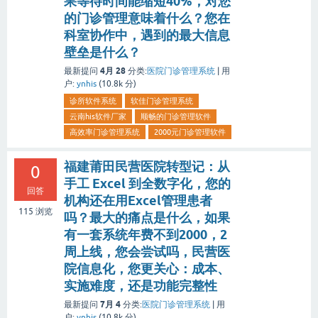
果等待时间能缩短40%，对您
的门诊管理意味着什么？您在
科室协作中，遇到的最大信息
壁垒是什么？
4月 28
最新提问
分类:
医院门诊管理系统
|
用
户:
ynhis
(
10.8k
分)
诊所软件系统
软佳门诊管理系统
云南his软件厂家
顺畅的门诊管理软件
高效率门诊管理系统
2000元门诊管理软件
福建莆田民营医院转型记：从
0
手工 Excel 到全数字化，您的
回答
机构还在用Excel管理患者
115
浏览
吗？最大的痛点是什么，如果
有一套系统年费不到2000，2
周上线，您会尝试吗，民营医
院信息化，您更关心：成本、
实施难度，还是功能完整性
7月 4
最新提问
分类:
医院门诊管理系统
|
用
户:
ynhis
(
10.8k
分)