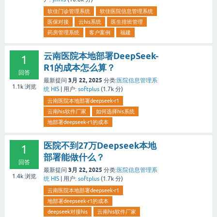
软佳门诊管理系统
软佳医院信息管理系统
医保对接
云his系统
医生排班管理
药房管理系统
客户案例
福建
云南医院本地部署DeepSeek-
1
R1的成本怎么算？
回答
3月 22, 2025
最新提问
分类:
医院信息管理系
1.1k
浏览
统 HIS
|
用户:
softplus
(
1.7k
分)
云南医院本地部署deepseek-r1
云南his软件厂家
如何选择his系统
地部署deepseek-r1的成本
医院不到27万Deepseek本地
1
部署能做什么？
回答
3月 22, 2025
最新提问
分类:
医院信息管理系
1.4k
浏览
统 HIS
|
用户:
softplus
(
1.7k
分)
云南医院本地部署deepseek-r1
地部署deepseek-r1的成本
deepseek对接his
云南his软件厂家