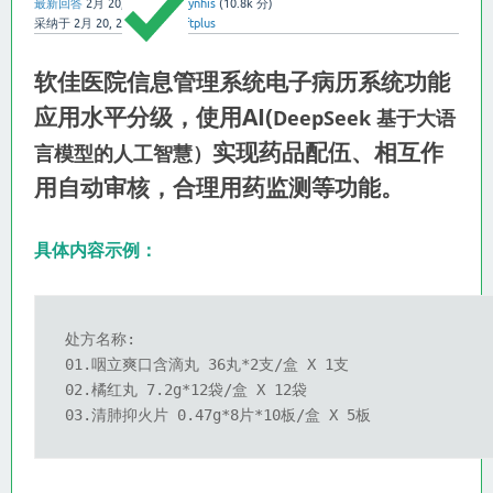
最新回答
2月 20, 2025
用户:
ynhis
(
10.8k
分)
采纳于
2月 20, 2025
用户:
softplus
软佳医院信息管理系统电子病历系统功能
应用水平分级，使用AI(
DeepSeek 基于大语
实现药品配伍、相互作
言模型的人工智慧）
用自动审核，合理用药监测等功能。
具体内容示例：
处方名称: 

01.咽立爽口含滴丸 36丸*2支/盒 X 1支

02.橘红丸 7.2g*12袋/盒 X 12袋 

03.清肺抑火片 0.47g*8片*10板/盒 X 5板