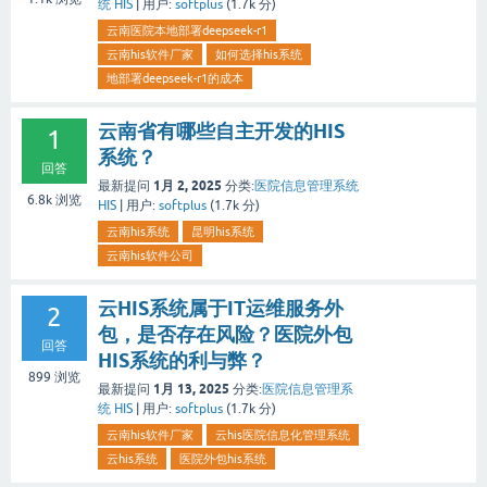
统 HIS
|
用户:
softplus
(
1.7k
分)
云南医院本地部署deepseek-r1
云南his软件厂家
如何选择his系统
地部署deepseek-r1的成本
云南省有哪些自主开发的HIS
1
系统？
回答
1月 2, 2025
最新提问
分类:
医院信息管理系统
6.8k
浏览
HIS
|
用户:
softplus
(
1.7k
分)
云南his系统
昆明his系统
云南his软件公司
云HIS系统属于IT运维服务外
2
包，是否存在风险？医院外包
回答
HIS系统的利与弊？
899
浏览
1月 13, 2025
最新提问
分类:
医院信息管理系
统 HIS
|
用户:
softplus
(
1.7k
分)
云南his软件厂家
云his医院信息化管理系统
云his系统
医院外包his系统