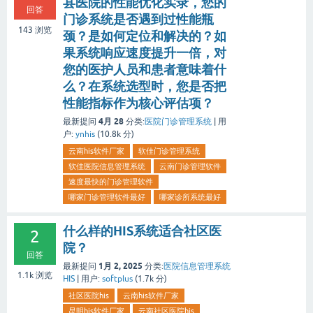
县医院的性能优化实录，您的
回答
门诊系统是否遇到过性能瓶
143
浏览
颈？是如何定位和解决的？如
果系统响应速度提升一倍，对
您的医护人员和患者意味着什
么？在系统选型时，您是否把
性能指标作为核心评估项？
4月 28
最新提问
分类:
医院门诊管理系统
|
用
户:
ynhis
(
10.8k
分)
云南his软件厂家
软佳门诊管理系统
软佳医院信息管理系统
云南门诊管理软件
速度最快的门诊管理软件
哪家门诊管理软件最好
哪家诊所系统最好
什么样的HIS系统适合社区医
2
院？
回答
1月 2, 2025
最新提问
分类:
医院信息管理系统
1.1k
浏览
HIS
|
用户:
softplus
(
1.7k
分)
社区医院his
云南his软件厂家
昆明his软件厂家
云南社区医院his