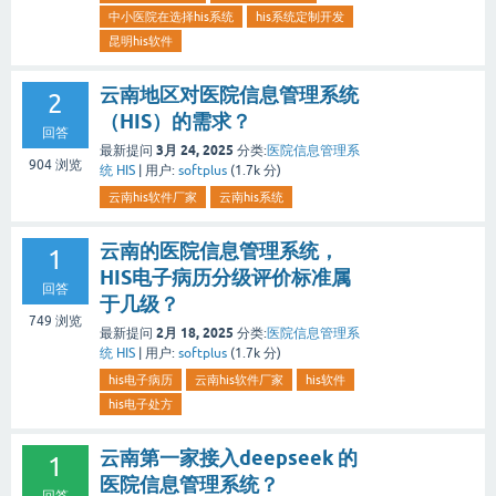
中小医院在选择his系统
his系统定制开发
昆明his软件
云南地区对医院信息管理系统
2
（HIS）的需求？
回答
3月 24, 2025
最新提问
分类:
医院信息管理系
904
浏览
统 HIS
|
用户:
softplus
(
1.7k
分)
云南his软件厂家
云南his系统
云南的医院信息管理系统，
1
HIS电子病历分级评价标准属
回答
于几级？
749
浏览
2月 18, 2025
最新提问
分类:
医院信息管理系
统 HIS
|
用户:
softplus
(
1.7k
分)
his电子病历
云南his软件厂家
his软件
his电子处方
云南第一家接入deepseek 的
1
医院信息管理系统？