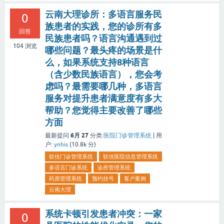
云南大理诊所：多语言服务民
0
族患者的实践，您的诊所有多
回答
民族患者吗？语言沟通遇到过
104
浏览
哪些问题？最头疼的场景是什
么，如果系统支持8种语言
（含少数民族语言），您会考
虑吗？最需要哪几种，多语言
服务对提升患者满意度有多大
帮助？您觉得主要改善了哪些
方面
6月 27
最新提问
分类:
医院门诊管理系统
|
用
户:
ynhis
(
10.8k
分)
软佳门诊管理系统
软佳医院信息管理系统
多语言门诊系统
诊所管理系统
药房管理系统
预约挂号
客户案例
云南大理
系统卡顿引发患者冲突：一家
0