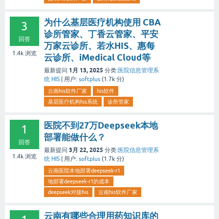
为什么基层医疗机构使用 CBA
3
诊所管家、丁香云管家、平安
回答
万家云诊所、若水HIS、惠每
1.4k
浏览
云诊所、iMedical Cloud等
1月 13, 2025
最新提问
分类:
医院信息管理系
统 HIS
|
用户:
softplus
(
1.7k
分)
云南his软件厂家
his软件
基层医疗机构his系统
诊所管家
医院不到27万Deepseek本地
1
部署能做什么？
回答
3月 22, 2025
最新提问
分类:
医院信息管理系
1.4k
浏览
统 HIS
|
用户:
softplus
(
1.7k
分)
云南医院本地部署deepseek-r1
地部署deepseek-r1的成本
deepseek对接his
云南his软件厂家
云南有哪些合理用药知识库的