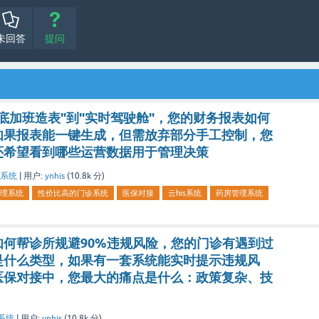
未回答
提问
底加班造表"到"实时驾驶舱"，您的财务报表如何
如果报表能一键生成，但需放弃部分手工控制，您
还希望看到哪些运营数据用于管理决策
系统
|
用户:
ynhis
(
10.8k
分)
理系统
性价比高的门诊系统
医保对接
云his系统
药房管理系统
何帮诊所规避90%违规风险，您的门诊有遇到过
是什么类型，如果有一套系统能实时提示违规风
医保对接中，您最大的痛点是什么：政策复杂、技
系统
|
用户:
ynhis
(
10.8k
分)