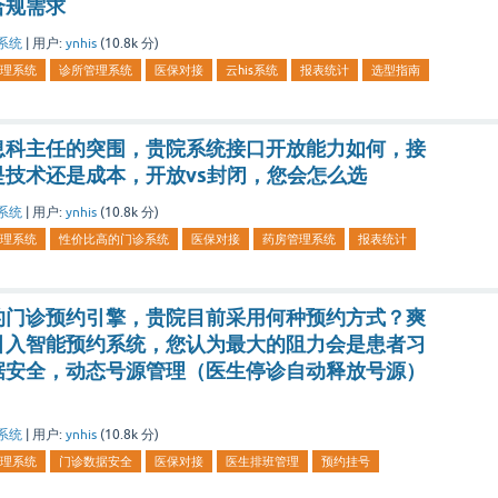
合规需求
系统
|
用户:
ynhis
(
10.8k
分)
理系统
诊所管理系统
医保对接
云his系统
报表统计
选型指南
息科主任的突围，贵院系统接口开放能力如何，接
技术还是成本，开放vs封闭，您会怎么选
系统
|
用户:
ynhis
(
10.8k
分)
理系统
性价比高的门诊系统
医保对接
药房管理系统
报表统计
的门诊预约引擎，贵院目前采用何种预约方式？爽
引入智能预约系统，您认为最大的阻力会是患者习
据安全，动态号源管理（医生停诊自动释放号源）
系统
|
用户:
ynhis
(
10.8k
分)
理系统
门诊数据安全
医保对接
医生排班管理
预约挂号