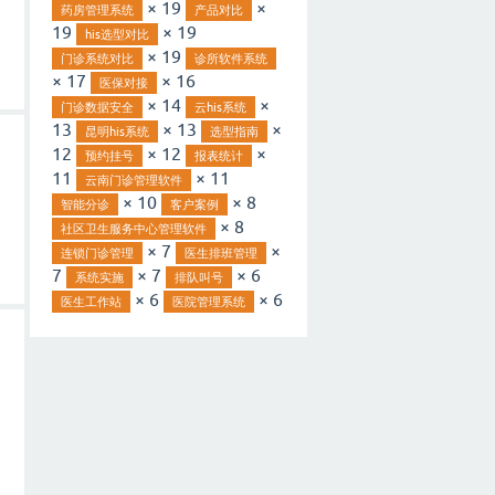
× 19
×
药房管理系统
产品对比
19
× 19
his选型对比
× 19
门诊系统对比
诊所软件系统
× 17
× 16
医保对接
× 14
×
门诊数据安全
云his系统
13
× 13
×
昆明his系统
选型指南
12
× 12
×
预约挂号
报表统计
11
× 11
云南门诊管理软件
× 10
× 8
智能分诊
客户案例
× 8
社区卫生服务中心管理软件
× 7
×
连锁门诊管理
医生排班管理
7
× 7
× 6
系统实施
排队叫号
× 6
× 6
医生工作站
医院管理系统