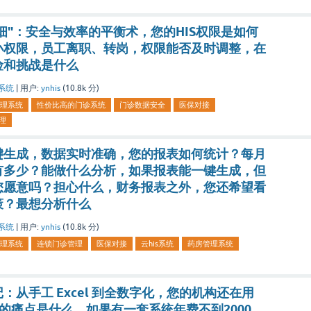
精细"：安全与效率的平衡术，您的HIS权限是如何
小权限，员工离职、转岗，权限能否及时调整，在
险和挑战是什么
系统
|
用户:
ynhis
(
10.8k
分)
理系统
性价比高的门诊系统
门诊数据安全
医保对接
理
键生成，数据实时准确，您的报表如何统计？每月
有多少？能做什么分析，如果报表能一键生成，但
您愿意吗？担心什么，财务报表之外，您还希望看
策？最想分析什么
系统
|
用户:
ynhis
(
10.8k
分)
理系统
连锁门诊管理
医保对接
云his系统
药房管理系统
从手工 Excel 到全数字化，您的机构还在用
大的痛点是什么，如果有一套系统年费不到2000，