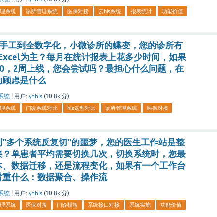
理系统
诊所管理系统
医保对接
云his系统
报表统计
功能价值
cel手工到全数字化，小微诊所的蝶变，您的诊所有
Excel为主？每月在统计报表上花多少时间，如果
00，2周上线，您会尝试吗？最担心什么问题，在
的顾虑是什么
系统
|
用户:
ynhis
(
10.8k
分)
理系统
门诊系统对比
his选型对比
诊所管理系统
医保对接
"多个系统反复切"的噩梦，您的医生工作站是整
接？单患者平均需要切换几次，切换系统时，您最
本、数据迁移，还是流程变化，如果有一个工作台
看重什么：数据聚合、操作流
系统
|
用户:
ynhis
(
10.8k
分)
理系统
医保对接
门诊模板
系统接口对接
系统实施
功能价值