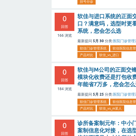
挂号分诊
软佳与进口系统的正面
0
口？满意吗，选型时更看
回答
系统，您会怎么选
166
浏览
5月 30
最新提问
分类:
医院门诊管理
软佳门诊管理系统
软佳医院信息管
产品对比
软佳_vs_进口
软佳与M公司的正面交锋
0
模块化收费还是打包收
回答
年能省7万多，您会怎么
184
浏览
5月 25
最新提问
分类:
医院门诊管理
软佳门诊管理系统
软佳医院信息管
产品对比
软佳_vs_m某人
诊所备案制元年：中小
0
案制信息化对接，在选
回答