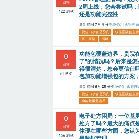
回答
2周上线，您会尝试吗
122
浏览
还是功能完整性
7月 4
最新提问
分类:
医院门诊管理
软佳门诊管理系统
软佳医院信息管
客户案例
福建
功能包覆盖边界，贵院在
0
了"的情况吗？后来是怎
回答
得很清楚，您会更信任
94
浏览
包加功能增强包的方案
6月 20
最新提问
分类:
医院门诊管理
软佳门诊管理系统
软佳医院信息管
功能包覆盖边界
电子处方困局：一位基层
0
处方了吗？最大的痛点
回答
体现在哪些方面，您认
156
浏览
是数据管理