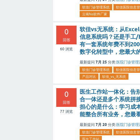
软佳门诊管理系统
软佳医院信息管
云南his软件厂家
软佳vs无系统：从Ex
0
信息系统吗？还是手工/
回答
有一套系统年费不到20
60
浏览
数字化转型中，您最大
7月 25
最新提问
分类:
医院门诊管理
软佳门诊管理系统
软佳医院信息管
产品对比
软佳_vs_无系统
医生工作站一体化：告别
0
合一体还是多个系统拼
回答
担心的是什么：学习成
77
浏览
能整合所有业务，您最
7月 20
最新提问
分类:
医院门诊管理
软佳门诊管理系统
软佳医院信息管
医生工作站