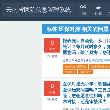
云南省医院信息管理系统
问答
问题
标签'医保对接'相关的问题
报表统计自动化：从"月
0
统计？每月耗时多久，
回答
愿意吗，除了财务，您
27
浏览
4 天
最新提问
前 |
分类:
医院门诊管理
软佳门诊管理系统
软佳医院信息管
功能价值
报表统计
医保对接无小事：软佳如
0
医保违规问题吗？主要
回答
险，您会愿意使用吗，
39
浏览
术对接，还是审核压力
7月 31
最新提问
分类:
医院门诊管理