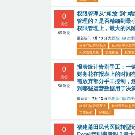
权限管理从"粗放"到"
0
管理的？是否精细到最
回答
权限管理上，最大的风
65
浏览
7月 13
最新提问
分类:
医院门诊管理
软佳门诊管理系统
软佳医院信息管
药房管理系统
功能价值
权限管
报表统计告别手工：一
0
财务花在报表上的时间
回答
需放弃部分手工控制，
50
浏览
到哪些运营数据用于决
7月 12
最新提问
分类:
医院门诊管理
软佳门诊管理系统
软佳医院信息管
功能价值
报表统计
福建莆田民营医院转型记：
0
Excel管理患者吗？最