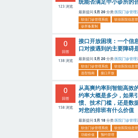
统能否满足中小诊所的
123
浏览
5月 20
最新提问
分类:
医院门诊管理
软佳门诊管理系统
软佳医院信息管
诊所备案制
接口开放困境：一个信
0
口对接遇到的主要障碍是
回答
5月 20
最新提问
分类:
医院门诊管理
138
浏览
软佳门诊管理系统
软佳医院信息管
选型指南
接口开放
从高爽约率到智能高效
0
约率大概是多少，如果
回答
惯、技术门槛，还是数
158
浏览
对您的排班有什么价值
5月 18
最新提问
分类:
医院门诊管理
软佳门诊管理系统
软佳医院信息管
功能价值
预约管理