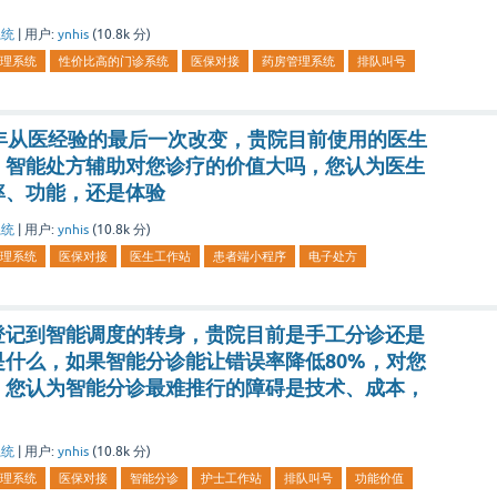
系统
|
用户:
ynhis
(
10.8k
分)
理系统
性价比高的门诊系统
医保对接
药房管理系统
排队叫号
年从医经验的最后一次改变，贵院目前使用的医生
，智能处方辅助对您诊疗的价值大吗，您认为医生
率、功能，还是体验
系统
|
用户:
ynhis
(
10.8k
分)
理系统
医保对接
医生工作站
患者端小程序
电子处方
登记到智能调度的转身，贵院目前是手工分诊还是
什么，如果智能分诊能让错误率降低80%，对您
，您认为智能分诊最难推行的障碍是技术、成本，
系统
|
用户:
ynhis
(
10.8k
分)
理系统
医保对接
智能分诊
护士工作站
排队叫号
功能价值