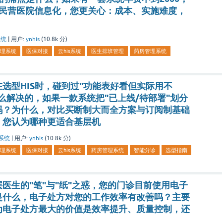
，民营医院信息化，您更关心：成本、实施难度，
系统
|
用户:
ynhis
(
10.8k
分)
理系统
医保对接
云his系统
医生排班管理
药房管理系统
选型HIS时，碰到过"功能表好看但实际用不
么解决的，如果一款系统把"已上线/待部署"划分
吗？为什么，对比买断制大而全方案与订阅制基础
，您认为哪种更适合基层机
系统
|
用户:
ynhis
(
10.8k
分)
理系统
医保对接
云his系统
药房管理系统
智能分诊
选型指南
医生的"笔"与"纸"之惑，您的门诊目前使用电子
是什么，电子处方对您的工作效率有改善吗？主要
为电子处方最大的价值是效率提升、质量控制，还