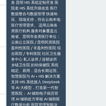
发 昆明 HIS 系统定制开发 医
院老 HIS 系统升级改造 医疗
数据整合与数据管理 快速响
应、现场支持，符合云南本地
医疗管理需求。 适用云南各
类医疗机构 服务对象覆盖云
南省、昆明市各类医疗单位：
云南公立医院 / 昆明民营医院
盈利性医院 / 非盈利性医院 综
合医院 / 专科医院 社区卫生服
务中心 私人诊所 / 连锁诊所
乡镇卫生院 妇幼保健院 系统
稳定、易用，适合长期运营。
智慧医院与 AI + HIS 解决方案
支持 HIS 系统接入 DeepSeek
等 AI 大模型，打造新一代智
慧医院： AI 辅助电子病历管
理 AI 辅助处方审核 AI 辅助医
疗数据分析 医院管理智能决