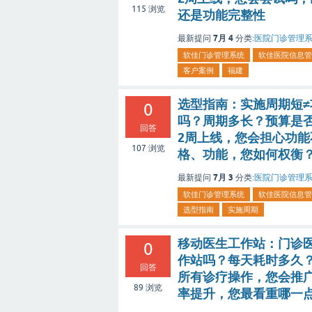
115
浏览
还是功能完整性
7月 4
最新提问
分类:
医院门诊管理
软佳门诊管理系统
软佳医院信息管
客户案例
福建
选型指南：实施周期短≠
0
吗？周期多长？预算是
回答
2周上线，您会担心功
107
浏览
格、功能，您如何权衡
7月 3
最新提问
分类:
医院门诊管理
软佳门诊管理系统
软佳医院信息管
选型指南
实施周期
移动医生工作站：门诊医
0
作站吗？每天耗时多久
回答
所有诊疗操作，您会推
89
浏览
率提升，您最看重哪一