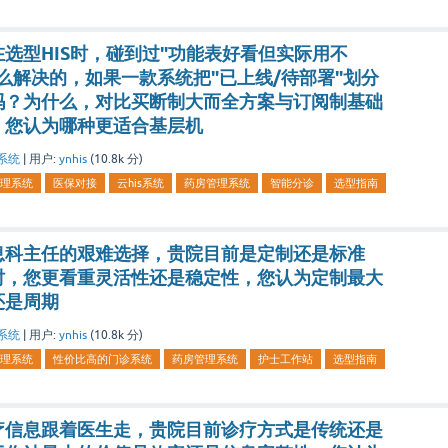
选型HIS时，碰到过"功能表好看但实际用不
么解决的，如果一款系统把"已上线/待部署"划分
吗？为什么，对比买断制大而全方案与订阅制基础
，您认为哪种更适合基层机
系统
|
用户:
ynhis
(
10.8k
分)
理系统
医保对接
云his系统
药房管理系统
智能分诊
选型指南
息科主任的艰难选择，贵院目前是定制还是标准
时，您更看重灵活性还是稳定性，您认为定制最大
还是周期
系统
|
用户:
ynhis
(
10.8k
分)
理系统
性价比高的门诊系统
药房管理系统
护士工作站
选型指南
疗信息跟着医生走，贵院目前诊疗方式是传统还是