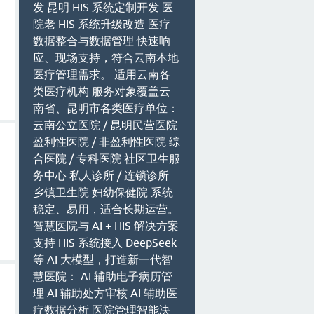
发 昆明 HIS 系统定制开发 医
院老 HIS 系统升级改造 医疗
数据整合与数据管理 快速响
应、现场支持，符合云南本地
医疗管理需求。 适用云南各
类医疗机构 服务对象覆盖云
南省、昆明市各类医疗单位：
云南公立医院 / 昆明民营医院
盈利性医院 / 非盈利性医院 综
合医院 / 专科医院 社区卫生服
务中心 私人诊所 / 连锁诊所
乡镇卫生院 妇幼保健院 系统
稳定、易用，适合长期运营。
智慧医院与 AI + HIS 解决方案
支持 HIS 系统接入 DeepSeek
等 AI 大模型，打造新一代智
慧医院： AI 辅助电子病历管
理 AI 辅助处方审核 AI 辅助医
疗数据分析 医院管理智能决