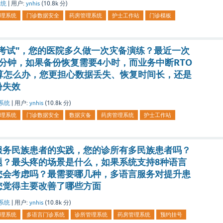
系统
|
用户:
ynhis
(
10.8k
分)
理系统
门诊数据安全
药房管理系统
护士工作站
门诊模板
考试"，您的医院多久做一次灾备演练？最近一次
少分钟，如果备份恢复需要4小时，而业务中断RTO
算怎么办，您更担心数据丢失、恢复时间长，还是
份失效
系统
|
用户:
ynhis
(
10.8k
分)
理系统
门诊数据安全
数据灾备
药房管理系统
护士工作站
服务民族患者的实践，您的诊所有多民族患者吗？
题？最头疼的场景是什么，如果系统支持8种语言
您会考虑吗？最需要哪几种，多语言服务对提升患
您觉得主要改善了哪些方面
系统
|
用户:
ynhis
(
10.8k
分)
理系统
多语言门诊系统
诊所管理系统
药房管理系统
预约挂号