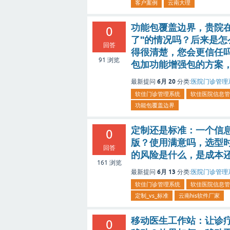
客户案例
云南大理
功能包覆盖边界，贵院在
0
了"的情况吗？后来是怎
回答
得很清楚，您会更信任
91
浏览
包加功能增强包的方案
6月 20
最新提问
分类:
医院门诊管理
软佳门诊管理系统
软佳医院信息管
功能包覆盖边界
定制还是标准：一个信
0
版？使用满意吗，选型
回答
的风险是什么，是成本
161
浏览
6月 13
最新提问
分类:
医院门诊管理
软佳门诊管理系统
软佳医院信息管
定制_vs_标准
云南his软件厂家
移动医生工作站：让诊
0