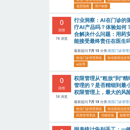
选型指南
用户权限
行业洞察：AI在门诊的
0
疗AI产品吗？体验如何？
回答
合解决什么问题：用药安
78
浏览
能接受最终责任在医生
7月 15
最新提问
分类:
医院门诊管理
软佳门诊管理系统
软佳医院信息管
ai应用
权限管理从"粗放"到"
0
管理的？是否精细到最
回答
权限管理上，最大的风
58
浏览
7月 13
最新提问
分类:
医院门诊管理
软佳门诊管理系统
软佳医院信息管
药房管理系统
功能价值
权限管
报表统计告别手工：一