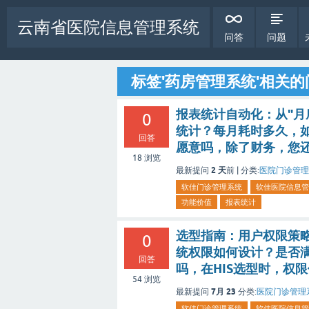
云南省医院信息管理系统
问答
问题
标签'药房管理系统'相关的
报表统计自动化：从"月
0
统计？每月耗时多久，
回答
愿意吗，除了财务，您
18
浏览
2 天
最新提问
前 |
分类:
医院门诊管理
软佳门诊管理系统
软佳医院信息管
功能价值
报表统计
选型指南：用户权限策略
0
统权限如何设计？是否
回答
吗，在HIS选型时，权
54
浏览
7月 23
最新提问
分类:
医院门诊管理
软佳门诊管理系统
软佳医院信息管