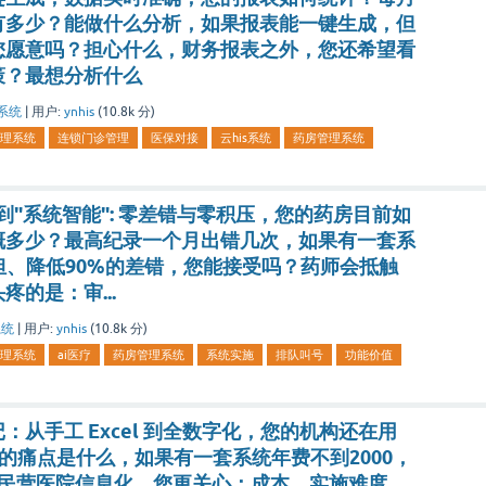
有多少？能做什么分析，如果报表能一键生成，但
您愿意吗？担心什么，财务报表之外，您还希望看
策？最想分析什么
系统
|
用户:
ynhis
(
10.8k
分)
理系统
连锁门诊管理
医保对接
云his系统
药房管理系统
到"系统智能": 零差错与零积压，您的药房目前如
概多少？最高纪录一个月出错几次，如果有一套系
担、降低90%的差错，您能接受吗？药师会抵触
的是：审...
系统
|
用户:
ynhis
(
10.8k
分)
理系统
ai医疗
药房管理系统
系统实施
排队叫号
功能价值
从手工 Excel 到全数字化，您的机构还在用
大的痛点是什么，如果有一套系统年费不到2000，
，民营医院信息化，您更关心：成本、实施难度，