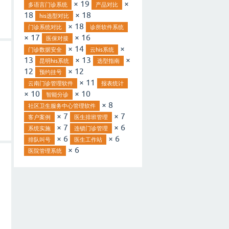
× 19
×
多语言门诊系统
产品对比
18
× 18
his选型对比
× 18
门诊系统对比
诊所软件系统
× 17
× 16
医保对接
× 14
×
门诊数据安全
云his系统
13
× 13
×
昆明his系统
选型指南
12
× 12
预约挂号
× 11
云南门诊管理软件
报表统计
× 10
× 10
智能分诊
× 8
社区卫生服务中心管理软件
× 7
× 7
客户案例
医生排班管理
× 7
× 6
系统实施
连锁门诊管理
× 6
× 6
排队叫号
医生工作站
× 6
医院管理系统