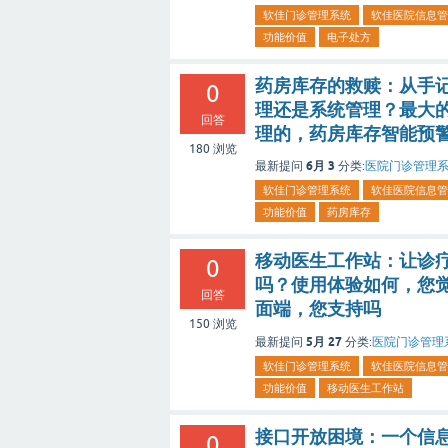
软佳门诊管理系统
软佳医院信息管
功能价值
电子处方
药房库存的救赎：从手
0
理还是系统管理？最大
回答
理的，药房库存智能预
180
浏览
6月 3
最新提问
分类:
医院门诊管理
软佳门诊管理系统
软佳医院信息管
功能价值
药房库存
移动医生工作站：让诊
0
吗？使用体验如何，您
回答
面端，您支持吗
150
浏览
5月 27
最新提问
分类:
医院门诊管理
软佳门诊管理系统
软佳医院信息管
功能价值
移动医生工作站
接口开放困境：一个信
0