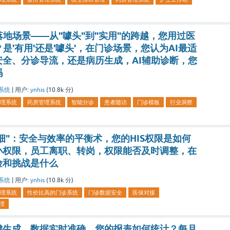
落地场景——从"噱头"到"实用"的跨越，您用过医
是'有用'还是'噱头'，在门诊场景，您认为AI最适
全、分诊导流，还是病历生成，AI辅助诊断，您
吗
系统
|
用户:
ynhis
(
10.8k
分)
理系统
药房管理系统
智能分诊
患者随访
门诊模板
行业洞察
精细"：安全与效率的平衡术，您的HIS权限是如何
小权限，员工离职、转岗，权限能否及时调整，在
险和挑战是什么
系统
|
用户:
ynhis
(
10.8k
分)
理系统
性价比高的门诊系统
门诊数据安全
医保对接
理
键生成，数据实时准确，您的报表如何统计？每月