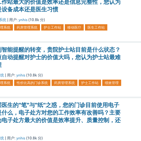
工作站最大的价值是效率还是信息完整性，您认为
是设备成本还是医生习惯
系统
|
用户:
ynhis
(
10.8k
分)
理系统
药房管理系统
护士工作站
移动医疗
医生工作站
到智能提醒的转变，贵院护士站目前是什么状态？
液自动提醒对护士的价值大吗，您认为护士站最难
程
系统
|
用户:
ynhis
(
10.8k
分)
理系统
性价比高的门诊系统
药房管理系统
护士工作站
绩效管理
医生的"笔"与"纸"之惑，您的门诊目前使用电子
是什么，电子处方对您的工作效率有改善吗？主要
为电子处方最大的价值是效率提升、质量控制，还
系统
|
用户:
ynhis
(
10.8k
分)