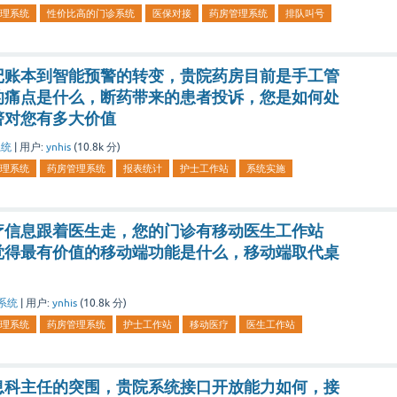
理系统
性价比高的门诊系统
医保对接
药房管理系统
排队叫号
记账本到智能预警的转变，贵院药房目前是手工管
的痛点是什么，断药带来的患者投诉，您是如何处
警对您有多大价值
系统
|
用户:
ynhis
(
10.8k
分)
理系统
药房管理系统
报表统计
护士工作站
系统实施
疗信息跟着医生走，您的门诊有移动医生工作站
觉得最有价值的移动端功能是什么，移动端取代桌
系统
|
用户:
ynhis
(
10.8k
分)
理系统
药房管理系统
护士工作站
移动医疗
医生工作站
息科主任的突围，贵院系统接口开放能力如何，接