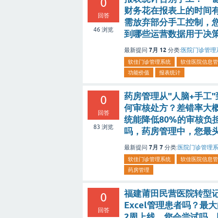
0
财务花在报表上的时间
回答
需放弃部分手工控制，
46
浏览
到哪些运营数据用于决
7月 12
最新提问
分类:
医院门诊管理
软佳门诊管理系统
软佳医院信息管
功能价值
报表统计
药房管理从"人脑+手工"
0
何审核处方？差错率大
回答
统能降低80%的审核负
83
浏览
吗，药房管理中，您最头疼
7月 7
最新提问
分类:
医院门诊管理
软佳门诊管理系统
软佳医院信息管
药房管理
福建莆田民营医院转型记：
0
Excel管理患者吗？最
回答
2周上线，您会尝试吗