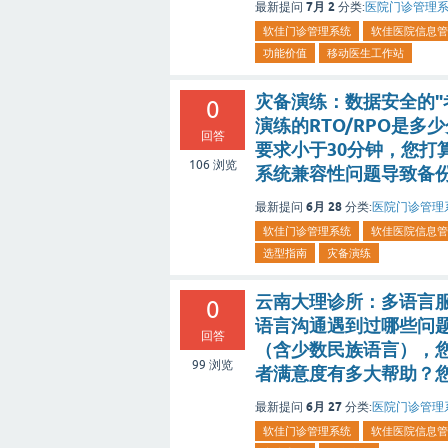
7月 2
最新提问
分类:
医院门诊管理
软佳门诊管理系统
软佳医院信息管
功能价值
移动医生工作站
灾备演练：数据安全的"
0
演练的RTO/RPO是多
回答
要求小于30分钟，您打
106
浏览
系统兼容性问题导致备
6月 28
最新提问
分类:
医院门诊管理
软佳门诊管理系统
软佳医院信息管
选型指南
灾备演练
云南大理诊所：多语言
0
语言沟通遇到过哪些问
回答
（含少数民族语言），
99
浏览
者满意度有多大帮助？
6月 27
最新提问
分类:
医院门诊管理
软佳门诊管理系统
软佳医院信息管