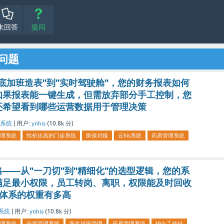
未回答
提问
问题
底加班造表"到"实时驾驶舱"，您的财务报表如何
如果报表能一键生成，但需放弃部分手工控制，您
还希望看到哪些运营数据用于管理决策
系统
|
用户:
ynhis
(
10.8k
分)
理系统
性价比高的门诊系统
医保对接
云his系统
药房管理系统
——从"一刀切"到"精细化"的选型逻辑，您的系
满足最小权限，员工转岗、离职，权限能及时回收
限体系的权重有多高
系统
|
用户:
ynhis
(
10.8k
分)
理系统
诊所管理系统
医生排班管理
药房管理系统
护士工作站