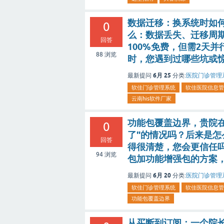
数据迁移：换系统时如何
0
么：数据丢失、迁移周
回答
100%免费，但需2天
88
浏览
时，您遇到过哪些坑或
6月 25
最新提问
分类:
医院门诊管理
软佳门诊管理系统
软佳医院信息管
云南his软件厂家
功能包覆盖边界，贵院在
0
了"的情况吗？后来是怎
回答
得很清楚，您会更信任
94
浏览
包加功能增强包的方案
6月 20
最新提问
分类:
医院门诊管理
软佳门诊管理系统
软佳医院信息管
功能包覆盖边界
从买断到订阅：一个院