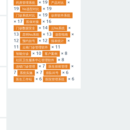
× 19
×
药房管理系统
产品对比
19
× 19
his选型对比
× 19
门诊系统对比
诊所软件系统
× 17
× 16
医保对接
× 14
×
门诊数据安全
云his系统
13
× 13
×
昆明his系统
选型指南
12
× 12
×
预约挂号
报表统计
11
× 11
云南门诊管理软件
× 10
× 8
智能分诊
客户案例
× 8
社区卫生服务中心管理软件
× 7
×
连锁门诊管理
医生排班管理
7
× 7
× 6
系统实施
排队叫号
× 6
× 6
医生工作站
医院管理系统