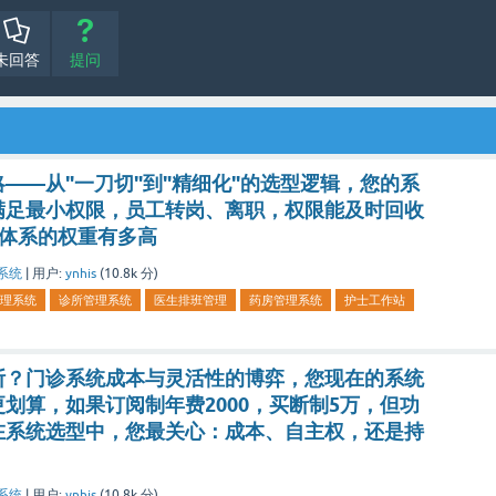
未回答
提问
——从"一刀切"到"精细化"的选型逻辑，您的系
满足最小权限，员工转岗、离职，权限能及时回收
限体系的权重有多高
系统
|
用户:
ynhis
(
10.8k
分)
理系统
诊所管理系统
医生排班管理
药房管理系统
护士工作站
断？门诊系统成本与灵活性的博弈，您现在的系统
划算，如果订阅制年费2000，买断制5万，但功
在系统选型中，您最关心：成本、自主权，还是持
系统
|
用户:
ynhis
(
10.8k
分)