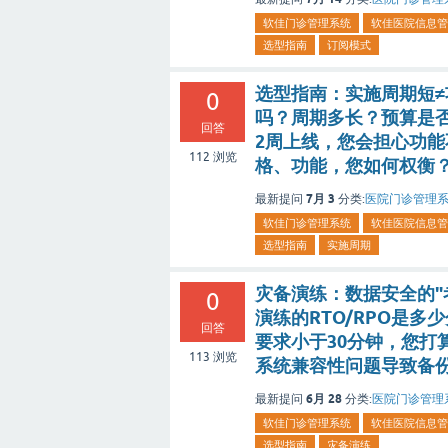
软佳门诊管理系统
软佳医院信息管
选型指南
订阅模式
选型指南：实施周期短≠
0
吗？周期多长？预算是
回答
2周上线，您会担心功
112
浏览
格、功能，您如何权衡
7月 3
最新提问
分类:
医院门诊管理
软佳门诊管理系统
软佳医院信息管
选型指南
实施周期
灾备演练：数据安全的"
0
演练的RTO/RPO是多
回答
要求小于30分钟，您打
113
浏览
系统兼容性问题导致备
6月 28
最新提问
分类:
医院门诊管理
软佳门诊管理系统
软佳医院信息管
选型指南
灾备演练