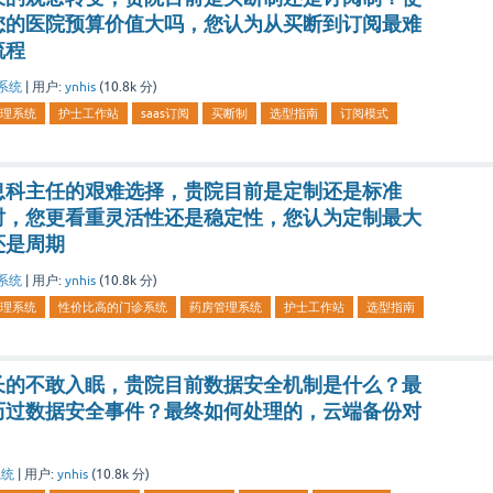
您的医院预算价值大吗，您认为从买断到订阅最难
流程
系统
|
用户:
ynhis
(
10.8k
分)
理系统
护士工作站
saas订阅
买断制
选型指南
订阅模式
息科主任的艰难选择，贵院目前是定制还是标准
时，您更看重灵活性还是稳定性，您认为定制最大
还是周期
系统
|
用户:
ynhis
(
10.8k
分)
理系统
性价比高的门诊系统
药房管理系统
护士工作站
选型指南
长的不敢入眠，贵院目前数据安全机制是什么？最
历过数据安全事件？最终如何处理的，云端备份对
系统
|
用户:
ynhis
(
10.8k
分)