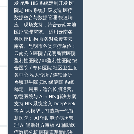
发 昆明 HIS 系统定制开发 医
院老 HIS 系统升级改造 医疗
数据整合与数据管理 快速响
应、现场支持，符合云南本地
医疗管理需求。 适用云南各
类医疗机构 服务对象覆盖云
南省、昆明市各类医疗单位：
云南公立医院 / 昆明民营医院
盈利性医院 / 非盈利性医院 综
合医院 / 专科医院 社区卫生服
务中心 私人诊所 / 连锁诊所
乡镇卫生院 妇幼保健院 系统
稳定、易用，适合长期运营。
智慧医院与 AI + HIS 解决方案
支持 HIS 系统接入 DeepSeek
等 AI 大模型，打造新一代智
慧医院： AI 辅助电子病历管
理 AI 辅助处方审核 AI 辅助医
疗数据分析 医院管理智能决