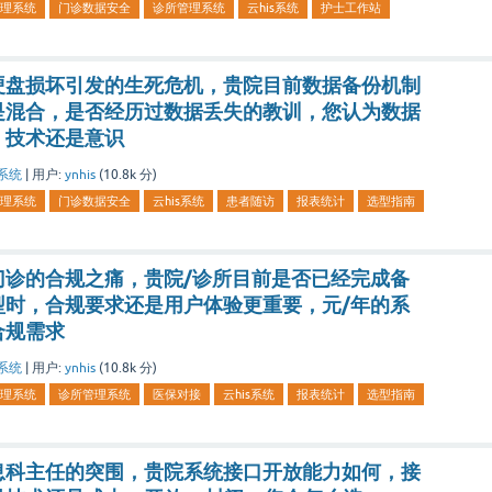
理系统
门诊数据安全
诊所管理系统
云his系统
护士工作站
硬盘损坏引发的生死危机，贵院目前数据备份机制
是混合，是否经历过数据丢失的教训，您认为数据
、技术还是意识
系统
|
用户:
ynhis
(
10.8k
分)
理系统
门诊数据安全
云his系统
患者随访
报表统计
选型指南
门诊的合规之痛，贵院/诊所目前是否已经完成备
型时，合规要求还是用户体验更重要，元/年的系
合规需求
系统
|
用户:
ynhis
(
10.8k
分)
理系统
诊所管理系统
医保对接
云his系统
报表统计
选型指南
息科主任的突围，贵院系统接口开放能力如何，接