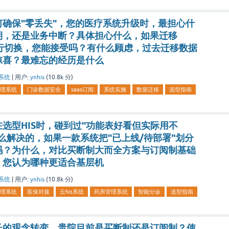
确保"零丢失"，您的医疗系统升级时，最担心什
期，还是业务中断？具体担心什么，如果迁移
并行切换，您能接受吗？有什么顾虑，过去迁移数据
惊喜？最难忘的经历是什么
系统
|
用户:
ynhis
(
10.8k
分)
理系统
门诊数据安全
saas订阅
系统实施
数据迁移
选型指南
选型HIS时，碰到过"功能表好看但实际用不
么解决的，如果一款系统把"已上线/待部署"划分
吗？为什么，对比买断制大而全方案与订阅制基础
，您认为哪种更适合基层机
系统
|
用户:
ynhis
(
10.8k
分)
理系统
医保对接
云his系统
药房管理系统
智能分诊
选型指南
长的观念转变，贵院目前是买断制还是订阅制？使