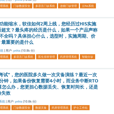
理系统
门诊数据安全
多语言门诊系统
连锁门诊管理
云his系统
功能缩水，软佳如何2周上线，您经历过HIS实施
否超支？最头疼的经历是什么，如果一个产品声称
能不全吗？具体担心什么，选型时，实施周期、价
？最重要的是什么
系统
|
用户:
ynhis
(
10.8k
分)
理系统
多语言门诊系统
医生排班管理
药房管理系统
智能分诊
考试"，您的医院多久做一次灾备演练？最近一次
少分钟，如果备份恢复需要4小时，而业务中断RTO
算怎么办，您更担心数据丢失、恢复时间长，还是
份失效
系统
|
用户:
ynhis
(
10.8k
分)
理系统
门诊数据安全
数据灾备
药房管理系统
护士工作站