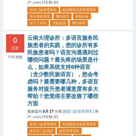
户:
ynhis
(
10.9k
分)
软佳门诊管理系统
软佳医院信息管理系统
医生排班管理
预约挂号
智能分诊
护士工作站
功能价值
预约管理
云南大理诊所：多语言服务民
0
族患者的实践，您的诊所有多
回答
民族患者吗？语言沟通遇到过
110
浏览
哪些问题？最头疼的场景是什
么，如果系统支持8种语言
（含少数民族语言），您会考
虑吗？最需要哪几种，多语言
服务对提升患者满意度有多大
帮助？您觉得主要改善了哪些
方面
6月 27
最新提问
分类:
医院门诊管理系统
|
用
户:
ynhis
(
10.9k
分)
软佳门诊管理系统
软佳医院信息管理系统
多语言门诊系统
诊所管理系统