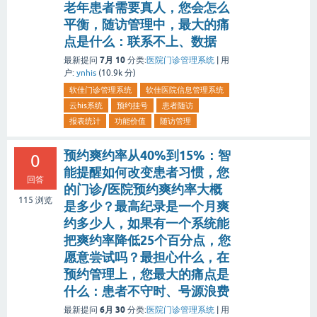
老年患者需要真人，您会怎么
平衡，随访管理中，最大的痛
点是什么：联系不上、数据
7月 10
最新提问
分类:
医院门诊管理系统
|
用
户:
ynhis
(
10.9k
分)
软佳门诊管理系统
软佳医院信息管理系统
云his系统
预约挂号
患者随访
报表统计
功能价值
随访管理
预约爽约率从40%到15%：智
0
能提醒如何改变患者习惯，您
回答
的门诊/医院预约爽约率大概
115
浏览
是多少？最高纪录是一个月爽
约多少人，如果有一个系统能
把爽约率降低25个百分点，您
愿意尝试吗？最担心什么，在
预约管理上，您最大的痛点是
什么：患者不守时、号源浪费
6月 30
最新提问
分类:
医院门诊管理系统
|
用