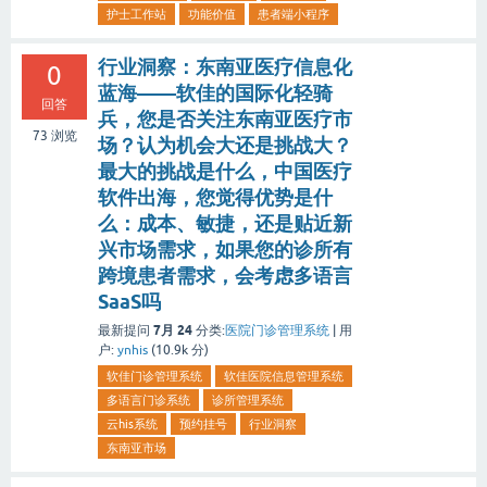
护士工作站
功能价值
患者端小程序
行业洞察：东南亚医疗信息化
0
蓝海——软佳的国际化轻骑
回答
兵，您是否关注东南亚医疗市
73
浏览
场？认为机会大还是挑战大？
最大的挑战是什么，中国医疗
软件出海，您觉得优势是什
么：成本、敏捷，还是贴近新
兴市场需求，如果您的诊所有
跨境患者需求，会考虑多语言
SaaS吗
7月 24
最新提问
分类:
医院门诊管理系统
|
用
户:
ynhis
(
10.9k
分)
软佳门诊管理系统
软佳医院信息管理系统
多语言门诊系统
诊所管理系统
云his系统
预约挂号
行业洞察
东南亚市场