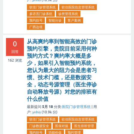
户:
ynhis
(
10.9k
分)
软佳门诊管理系统
软佳医院信息管理系统
多语言门诊系统
诊所管理系统
预约挂号
智能分诊
客户案例
广西边境
从高爽约率到智能高效的门诊
0
预约引擎，贵院目前采用何种
回答
预约方式？爽约率大概是多
162
浏览
少，如果引入智能预约系统，
您认为最大的阻力会是患者习
惯、技术门槛，还是数据安
全，动态号源管理（医生停诊
自动释放号源）对您的排班有
什么价值
5月 18
最新提问
分类:
医院门诊管理系统
|
用
户:
ynhis
(
10.9k
分)
软佳门诊管理系统
软佳医院信息管理系统
门诊数据安全
医保对接
医生排班管理
预约挂号
功能价值
预约管理