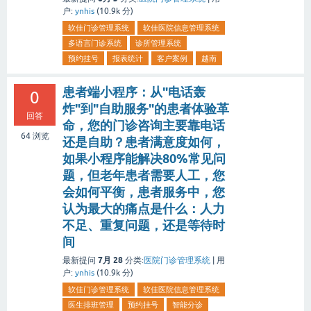
户:
ynhis
(
10.9k
分)
软佳门诊管理系统
软佳医院信息管理系统
多语言门诊系统
诊所管理系统
预约挂号
报表统计
客户案例
越南
患者端小程序：从"电话轰
0
炸"到"自助服务"的患者体验革
回答
命，您的门诊咨询主要靠电话
64
浏览
还是自助？患者满意度如何，
如果小程序能解决80%常见问
题，但老年患者需要人工，您
会如何平衡，患者服务中，您
认为最大的痛点是什么：人力
不足、重复问题，还是等待时
间
7月 28
最新提问
分类:
医院门诊管理系统
|
用
户:
ynhis
(
10.9k
分)
软佳门诊管理系统
软佳医院信息管理系统
医生排班管理
预约挂号
智能分诊