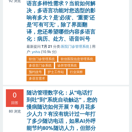
92
浏览
语言多样性需求？当前如何解
决，多语言功能对您选型的影
响有多大？是'必须'、'重要'还
是'可有可无'，除了界面翻
译，您还希望哪些内容多语言
化：病历、处方、语音叫号
7月 21
最新提问
分类:
医院门诊管理系统
|
用
户:
ynhis
(
10.9k
分)
软佳门诊管理系统
软佳医院信息管理系统
多语言门诊系统
诊所管理系统
预约挂号
护士工作站
行业洞察
多语言需求
随访管理数字化：从"电话打
0
到吐"到"系统自动触达"，您的
回答
慢病随访如何开展？每月花多
80
浏览
少人力？有没有统计过一年打
了多少随访电话，如果AI外呼
能节约80%随访人力，但部分