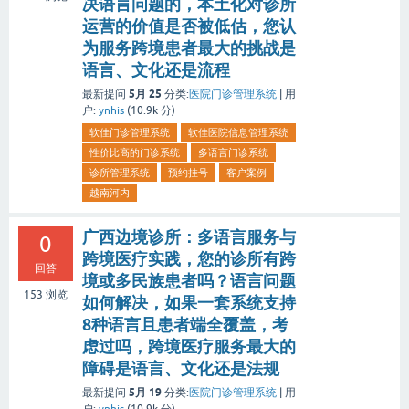
决语言问题的，本土化对诊所
运营的价值是否被低估，您认
为服务跨境患者最大的挑战是
语言、文化还是流程
5月 25
最新提问
分类:
医院门诊管理系统
|
用
户:
ynhis
(
10.9k
分)
软佳门诊管理系统
软佳医院信息管理系统
性价比高的门诊系统
多语言门诊系统
诊所管理系统
预约挂号
客户案例
越南河内
广西边境诊所：多语言服务与
0
跨境医疗实践，您的诊所有跨
回答
境或多民族患者吗？语言问题
153
浏览
如何解决，如果一套系统支持
8种语言且患者端全覆盖，考
虑过吗，跨境医疗服务最大的
障碍是语言、文化还是法规
5月 19
最新提问
分类:
医院门诊管理系统
|
用