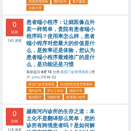
药房管理系统
预约挂号
客户案例
云南大理
患者端小程序：让就医像点外
0
卖一样简单，贵院有患者端小
回答
程序吗？使用率怎么样，患者
143
浏览
端小程序对您最大的价值是什
么，是效率还是体验，您认为
患者端小程序最难推广的是什
么，是功能还是习惯
6月 15
最新提问
分类:
医院门诊管理系统
|
用
户:
ynhis
(
10.9k
分)
软佳门诊管理系统
软佳医院信息管理系统
预约挂号
护士工作站
排队叫号
移动医疗
功能价值
患者端小程序
越南河内诊所的生存之道：本
0
土化不是翻译那么简单，您的
回答
诊所有跨境患者吗？是如何解
119
浏览