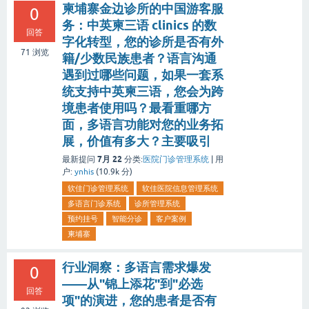
柬埔寨金边诊所的中国游客服
0
务：中英柬三语 clinics 的数
回答
字化转型，您的诊所是否有外
71
浏览
籍/少数民族患者？语言沟通
遇到过哪些问题，如果一套系
统支持中英柬三语，您会为跨
境患者使用吗？最看重哪方
面，多语言功能对您的业务拓
展，价值有多大？主要吸引
7月 22
最新提问
分类:
医院门诊管理系统
|
用
户:
ynhis
(
10.9k
分)
软佳门诊管理系统
软佳医院信息管理系统
多语言门诊系统
诊所管理系统
预约挂号
智能分诊
客户案例
柬埔寨
行业洞察：多语言需求爆发
0
——从"锦上添花"到"必选
回答
项"的演进，您的患者是否有