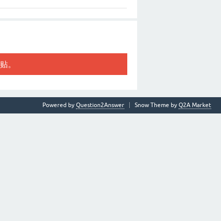
贴。
Powered by
Question2Answer
Snow Theme by
Q2A Market