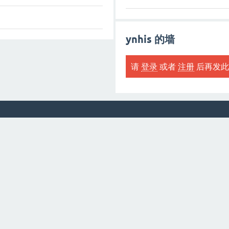
ynhis 的墙
请
登录
或者
注册
后再发此