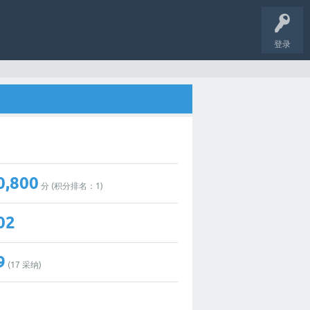
登录
0,800
分 (积分排名：
1
)
02
9
(
17
采纳)