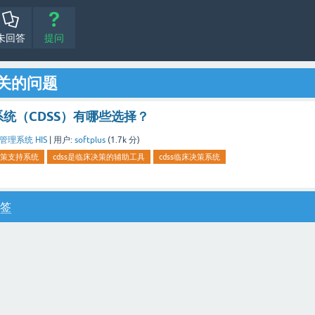
未回答
提问
相关的问题
统（CDSS）有哪些选择？
理系统 HIS
|
用户:
softplus
(
1.7k
分)
策支持系统
cdss是临床决策的辅助工具
cdss临床决策系统
签