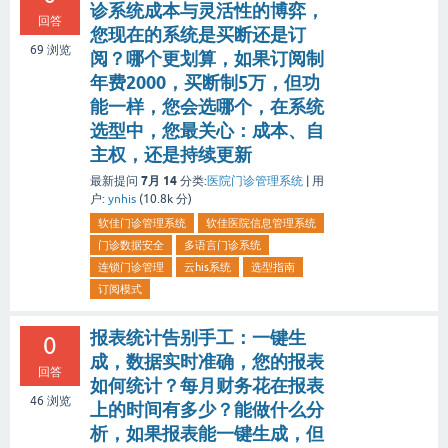
诊系统成本与灵活性的博弈，
回答
您现在的系统是买断还是订
69
浏览
阅？哪个更划算，如果订阅制
年费2000，买断制5万，但功
能一样，您会选哪个，在系统
选型中，您最关心：成本、自
主权，还是持续更新
7月 14
最新提问
分类:
医院门诊管理系统
|
用
户:
ynhis
(
10.8k
分)
软佳门诊管理系统
软佳医院信息管理系统
门诊数据安全
多语言门诊系统
连锁门诊管理
云his系统
选型指南
订阅模式
报表统计告别手工：一键生
0
成，数据实时准确，您的报表
回答
如何统计？每月财务花在报表
46
浏览
上的时间有多少？能做什么分
析，如果报表能一键生成，但