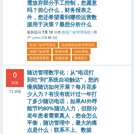
需放弃部分手工控制，您愿意
吗？担心什么，财务报表之
外，您还希望看到哪些运营数
据用于决策？最想分析什么
7月 12
最新提问
分类:
医院门诊管理系统
|
用
户:
ynhis
(
10.8k
分)
软佳门诊管理系统
软佳医院信息管理系统
连锁门诊管理
医保对接
云his系统
药房管理系统
功能价值
报表统计
随访管理数字化：从"电话打
0
到吐"到"系统自动触达"，您的
回答
慢病随访如何开展？每月花多
73
浏览
少人力？有没有统计过一年打
了多少随访电话，如果AI外呼
能节约80%随访人力，但部分
老年患者需要真人，您会怎么
平衡，随访管理中，最大的痛
点是什么：联系不上、数据