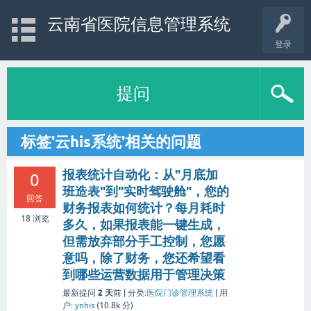
云南省医院信息管理系统
登录
提问
标签'云his系统'相关的问题
报表统计自动化：从"月底加
0
班造表"到"实时驾驶舱"，您的
回答
财务报表如何统计？每月耗时
18
浏览
多久，如果报表能一键生成，
但需放弃部分手工控制，您愿
意吗，除了财务，您还希望看
到哪些运营数据用于管理决策
2 天
最新提问
前 |
分类:
医院门诊管理系统
|
用
户:
ynhis
(
10.8k
分)