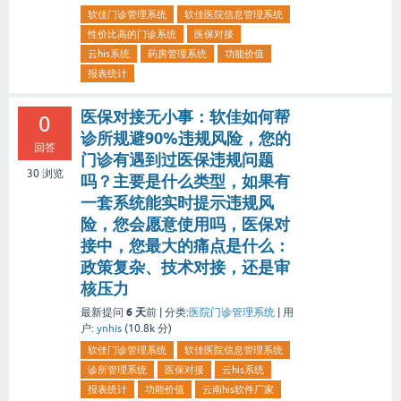
软佳门诊管理系统
软佳医院信息管理系统
性价比高的门诊系统
医保对接
云his系统
药房管理系统
功能价值
报表统计
医保对接无小事：软佳如何帮
0
诊所规避90%违规风险，您的
回答
门诊有遇到过医保违规问题
30
浏览
吗？主要是什么类型，如果有
一套系统能实时提示违规风
险，您会愿意使用吗，医保对
接中，您最大的痛点是什么：
政策复杂、技术对接，还是审
核压力
6 天
最新提问
前 |
分类:
医院门诊管理系统
|
用
户:
ynhis
(
10.8k
分)
软佳门诊管理系统
软佳医院信息管理系统
诊所管理系统
医保对接
云his系统
报表统计
功能价值
云南his软件厂家