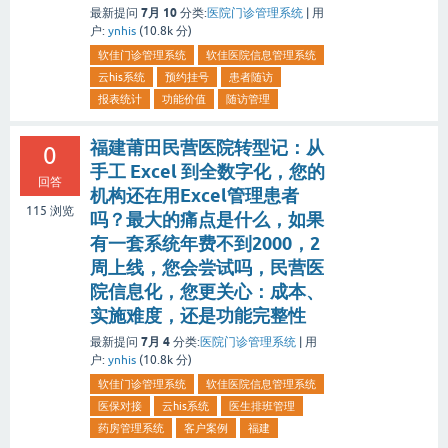
7月 10
最新提问
分类:
医院门诊管理系统
|
用
户:
ynhis
(
10.8k
分)
软佳门诊管理系统
软佳医院信息管理系统
云his系统
预约挂号
患者随访
报表统计
功能价值
随访管理
福建莆田民营医院转型记：从
0
手工 Excel 到全数字化，您的
回答
机构还在用Excel管理患者
115
浏览
吗？最大的痛点是什么，如果
有一套系统年费不到2000，2
周上线，您会尝试吗，民营医
院信息化，您更关心：成本、
实施难度，还是功能完整性
7月 4
最新提问
分类:
医院门诊管理系统
|
用
户:
ynhis
(
10.8k
分)
软佳门诊管理系统
软佳医院信息管理系统
医保对接
云his系统
医生排班管理
药房管理系统
客户案例
福建