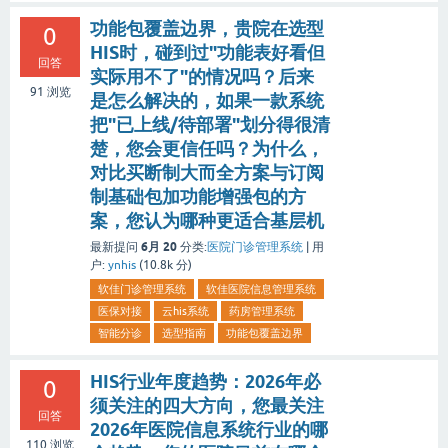
功能包覆盖边界，贵院在选型
0
HIS时，碰到过"功能表好看但
回答
实际用不了"的情况吗？后来
91
浏览
是怎么解决的，如果一款系统
把"已上线/待部署"划分得很清
楚，您会更信任吗？为什么，
对比买断制大而全方案与订阅
制基础包加功能增强包的方
案，您认为哪种更适合基层机
6月 20
最新提问
分类:
医院门诊管理系统
|
用
户:
ynhis
(
10.8k
分)
软佳门诊管理系统
软佳医院信息管理系统
医保对接
云his系统
药房管理系统
智能分诊
选型指南
功能包覆盖边界
HIS行业年度趋势：2026年必
0
须关注的四大方向，您最关注
回答
2026年医院信息系统行业的哪
110
浏览