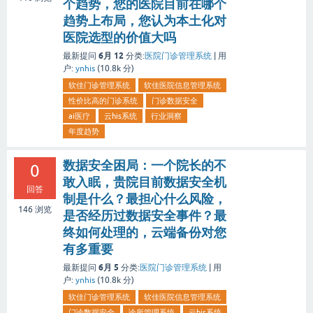
个趋势，您的医院目前在哪个
趋势上布局，您认为本土化对
医院选型的价值大吗
6月 12
最新提问
分类:
医院门诊管理系统
|
用
户:
ynhis
(
10.8k
分)
软佳门诊管理系统
软佳医院信息管理系统
性价比高的门诊系统
门诊数据安全
ai医疗
云his系统
行业洞察
年度趋势
数据安全困局：一个院长的不
0
敢入眠，贵院目前数据安全机
回答
制是什么？最担心什么风险，
146
浏览
是否经历过数据安全事件？最
终如何处理的，云端备份对您
有多重要
6月 5
最新提问
分类:
医院门诊管理系统
|
用
户:
ynhis
(
10.8k
分)
软佳门诊管理系统
软佳医院信息管理系统
门诊数据安全
诊所管理系统
云his系统