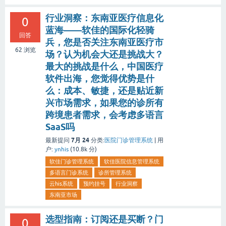
行业洞察：东南亚医疗信息化
0
蓝海——软佳的国际化轻骑
回答
兵，您是否关注东南亚医疗市
62
浏览
场？认为机会大还是挑战大？
最大的挑战是什么，中国医疗
软件出海，您觉得优势是什
么：成本、敏捷，还是贴近新
兴市场需求，如果您的诊所有
跨境患者需求，会考虑多语言
SaaS吗
7月 24
最新提问
分类:
医院门诊管理系统
|
用
户:
ynhis
(
10.8k
分)
软佳门诊管理系统
软佳医院信息管理系统
多语言门诊系统
诊所管理系统
云his系统
预约挂号
行业洞察
东南亚市场
选型指南：订阅还是买断？门
0