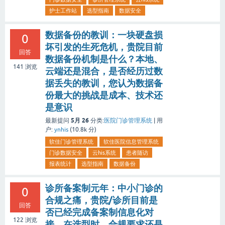
护士工作站
选型指南
数据安全
数据备份的教训：一块硬盘损
0
坏引发的生死危机，贵院目前
回答
数据备份机制是什么？本地、
141
浏览
云端还是混合，是否经历过数
据丢失的教训，您认为数据备
份最大的挑战是成本、技术还
是意识
5月 26
最新提问
分类:
医院门诊管理系统
|
用
户:
ynhis
(
10.8k
分)
软佳门诊管理系统
软佳医院信息管理系统
门诊数据安全
云his系统
患者随访
报表统计
选型指南
数据备份
诊所备案制元年：中小门诊的
0
合规之痛，贵院/诊所目前是
回答
否已经完成备案制信息化对
122
浏览
接，在选型时，合规要求还是