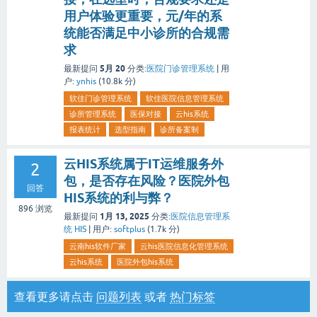
用户体验更重要，元/年的系
统能否满足中小诊所的合规需
求
5月 20
最新提问
分类:
医院门诊管理系统
|
用
户:
ynhis
(
10.8k
分)
软佳门诊管理系统
软佳医院信息管理系统
诊所管理系统
医保对接
云his系统
报表统计
选型指南
诊所备案制
云HIS系统属于IT运维服务外
2
包，是否存在风险？医院外包
回答
HIS系统的利与弊？
896
浏览
1月 13, 2025
最新提问
分类:
医院信息管理系
统 HIS
|
用户:
softplus
(
1.7k
分)
云南his软件厂家
云his医院信息化管理系统
云his系统
医院外包his系统
查看更多请点击
问题列表
或者
热门标签