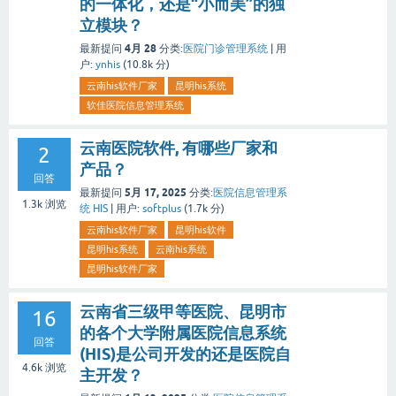
的一体化，还是“小而美”的独
立模块？
4月 28
最新提问
分类:
医院门诊管理系统
|
用
户:
ynhis
(
10.8k
分)
云南his软件厂家
昆明his系统
软佳医院信息管理系统
云南医院软件, 有哪些厂家和
2
产品？
回答
5月 17, 2025
最新提问
分类:
医院信息管理系
1.3k
浏览
统 HIS
|
用户:
softplus
(
1.7k
分)
云南his软件厂家
昆明his软件
昆明his系统
云南his系统
昆明his软件厂家
云南省三级甲等医院、昆明市
16
的各个大学附属医院信息系统
回答
(HIS)是公司开发的还是医院自
4.6k
浏览
主开发？