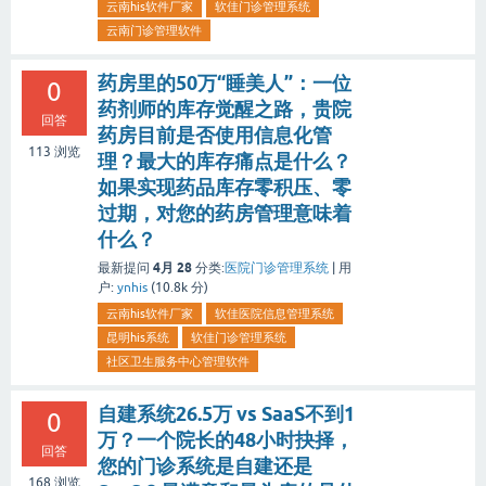
云南his软件厂家
软佳门诊管理系统
云南门诊管理软件
药房里的50万“睡美人”：一位
0
药剂师的库存觉醒之路，贵院
回答
药房目前是否使用信息化管
113
浏览
理？最大的库存痛点是什么？
如果实现药品库存零积压、零
过期，对您的药房管理意味着
什么？
4月 28
最新提问
分类:
医院门诊管理系统
|
用
户:
ynhis
(
10.8k
分)
云南his软件厂家
软佳医院信息管理系统
昆明his系统
软佳门诊管理系统
社区卫生服务中心管理软件
自建系统26.5万 vs SaaS不到1
0
万？一个院长的48小时抉择，
回答
您的门诊系统是自建还是
168
浏览