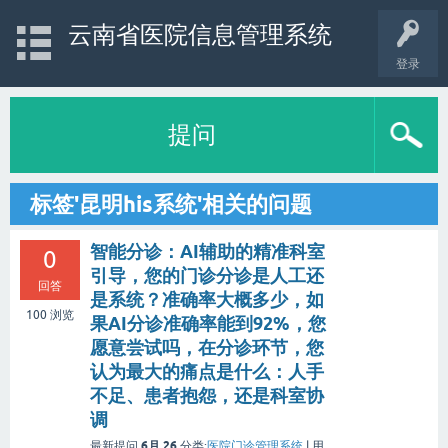
云南省医院信息管理系统
登录
提问
标签'昆明his系统'相关的问题
智能分诊：AI辅助的精准科室
0
引导，您的门诊分诊是人工还
回答
是系统？准确率大概多少，如
100
浏览
果AI分诊准确率能到92%，您
愿意尝试吗，在分诊环节，您
认为最大的痛点是什么：人手
不足、患者抱怨，还是科室协
调
6月 26
最新提问
分类:
医院门诊管理系统
|
用