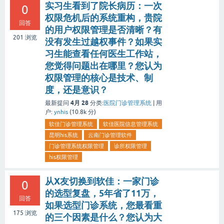
实习生看到了院长病历：一次
0
权限危机后的系统重构，贵院
回答
的用户权限管理是否清晰？有
201
浏览
没有发生过越权事件？如果实
习生能查看任何医生工作站，
您觉得问题出在哪里？您认为
权限管理的核心是技术、制
度，还是意识？
4月 28
最新提问
分类:
医院门诊管理系统
|
用
户:
ynhis
(
10.8k
分)
软佳门诊管理系统
软佳医院信息管理系统
昆明his系统
云南门诊管理软件
门诊管理系统权限管理
诊所权限管理
his权限管理
从X友切换到软佳：一家门诊
0
的选型复盘，5年省了11万，
回答
如果选型门诊系统，您最看重
175
浏览
的三个因素是什么？您认为大