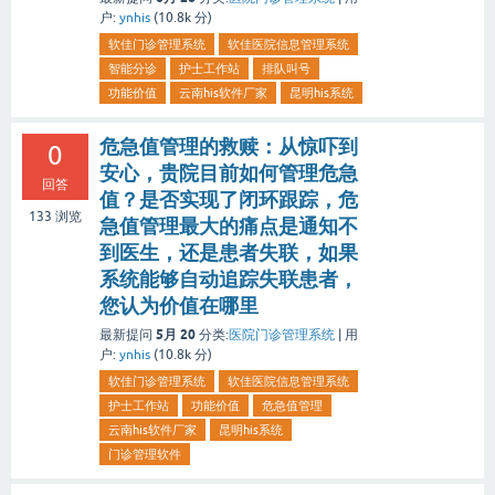
户:
ynhis
(
10.8k
分)
软佳门诊管理系统
软佳医院信息管理系统
智能分诊
护士工作站
排队叫号
功能价值
云南his软件厂家
昆明his系统
危急值管理的救赎：从惊吓到
0
安心，贵院目前如何管理危急
回答
值？是否实现了闭环跟踪，危
133
浏览
急值管理最大的痛点是通知不
到医生，还是患者失联，如果
系统能够自动追踪失联患者，
您认为价值在哪里
5月 20
最新提问
分类:
医院门诊管理系统
|
用
户:
ynhis
(
10.8k
分)
软佳门诊管理系统
软佳医院信息管理系统
护士工作站
功能价值
危急值管理
云南his软件厂家
昆明his系统
门诊管理软件