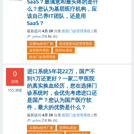
SaaS？最满意和最头疼的是什
么？您认为基层医疗机构，应
该自己养IT团队，还是用
SaaS？
4月 28
最新提问
分类:
医院门诊管理系统
|
用
户:
ynhis
(
10.8k
分)
云南his软件厂家
软佳医院信息管理系统
诊所软件系统
昆明his系统
软佳门诊管理系统
进口系统5年花22万，国产不
0
到1万还更好？一家二甲医院
回答
的真实换血经历，您在选择门
155
浏览
诊系统时，会优先考虑进口还
是国产？您认为国产医疗软
件，最大的优势是什么？
4月 28
最新提问
分类:
医院门诊管理系统
|
用
户:
ynhis
(
10.8k
分)
云南his软件厂家
昆明his系统