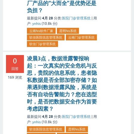
厂产品的“大而全”是优势还是
负担？
4月 28
最新提问
分类:
医院门诊管理系统
|
用
户:
ynhis
(
10.8k
分)
云南his软件厂家
昆明his系统
软佳医院信息管理系统
云南门诊管理系统
软佳门诊管理系统
凌晨3点，数据泄露警报响
0
起：一次真实的安全危机与反
回答
思，贵院的信息系统，患者隐
169
浏览
私数据是否全部加密存储？如
果遇到数据泄露风险，系统是
否有自动告警能力？您在选型
时，是否把数据安全作为首要
考虑因素？
4月 28
最新提问
分类:
医院门诊管理系统
|
用
户:
ynhis
(
10.8k
分)
软佳医院信息管理系统
昆明his系统