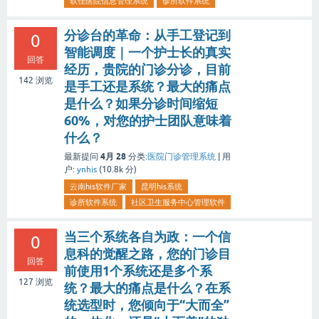
软佳医院信息管理系统
诊所软件系统
分诊台的革命：从手工登记到
0
智能调度｜一个护士长的真实
回答
经历，贵院的门诊分诊，目前
142
浏览
是手工还是系统？最大的痛点
是什么？如果分诊时间缩短
60%，对您的护士团队意味着
什么？
4月 28
最新提问
分类:
医院门诊管理系统
|
用
户:
ynhis
(
10.8k
分)
云南his软件厂家
昆明his系统
诊所软件系统
社区卫生服务中心管理软件
当三个系统各自为政：一个信
0
息科的觉醒之路，您的门诊目
回答
前使用1个系统还是多个系
127
浏览
统？最大的痛点是什么？在系
统选型时，您倾向于“大而全”