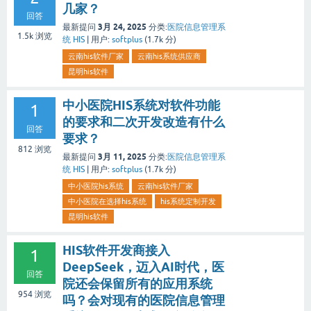
几家？
回答
3月 24, 2025
最新提问
分类:
医院信息管理系
1.5k
浏览
统 HIS
|
用户:
softplus
(
1.7k
分)
云南his软件厂家
云南his系统供应商
昆明his软件
中小医院HIS系统对软件功能
1
的要求和二次开发改造有什么
回答
要求？
812
浏览
3月 11, 2025
最新提问
分类:
医院信息管理系
统 HIS
|
用户:
softplus
(
1.7k
分)
中小医院his系统
云南his软件厂家
中小医院在选择his系统
his系统定制开发
昆明his软件
HIS软件开发商接入
1
DeepSeek，迈入AI时代，医
回答
院还会保留所有的应用系统
954
浏览
吗？会对现有的医院信息管理