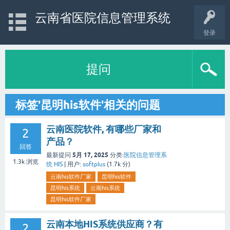
云南省医院信息管理系统
登录
提问
标签'昆明his软件'相关的问题
云南医院软件, 有哪些厂家和
2
产品？
回答
5月 17, 2025
最新提问
分类:
医院信息管理系
1.3k
浏览
统 HIS
|
用户:
softplus
(
1.7k
分)
云南his软件厂家
昆明his软件
昆明his系统
云南his系统
昆明his软件厂家
云南本地HIS系统供应商？有
2